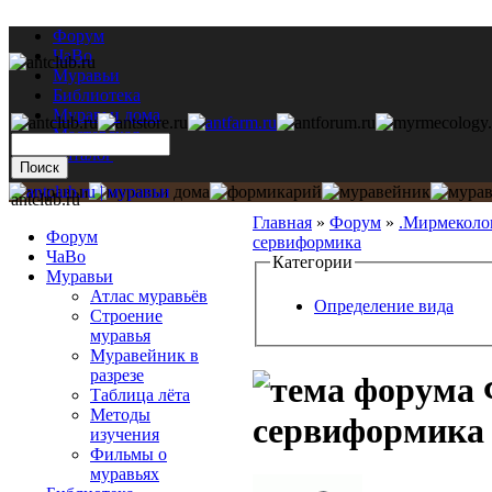
Форум
ЧаВо
Муравьи
Библиотека
Муравьи дома
Мастерская
Каталог
antclub.ru
Главная
»
Форум
»
.Мирмеколо
Форум
сервиформика
ЧаВо
Категории
Муравьи
Атлас муравьёв
Определение вида
Строение
муравья
Муравейник в
разрезе
Таблица лёта
Методы
сервиформика
изучения
Фильмы о
муравьях