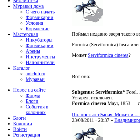
Библиотека
Муравьи дома
С чего начать
Формикарии
Условия
Кормление
Поймал недавно зверя такого во
Мастерская
Инкубаторы
Formica (Serviformica) fusca или
Формикарии
Арены
Может
Serviformica cinerea
?
Инструменты
Наполнители
Каталог
antclub.ru
Вот оно:
Муравьи
Новое на сайте
Subgenus: Serviformica*
Forel,
Форум
Устарел, исключен.
Блоги
Formica cinerea
Mayr, 1853
—
События в
колониях
Полностью тёмная. Может и ... 
Блоги
23/08/2011 - 20:37 »
Владимирр
Колонии
Войти
Peгиcтpaция