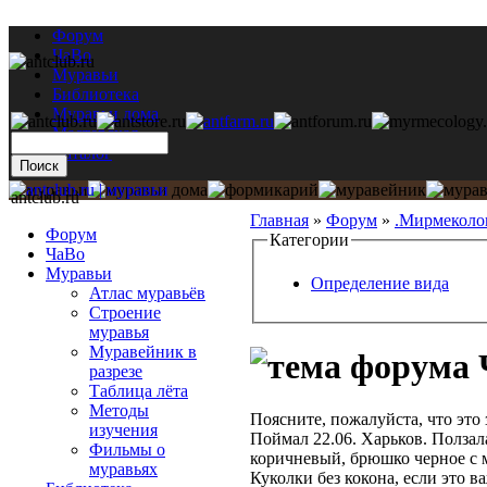
Форум
ЧаВо
Муравьи
Библиотека
Муравьи дома
Мастерская
Каталог
antclub.ru
Главная
»
Форум
»
.Мирмеколо
Форум
Категории
ЧаВо
Муравьи
Определение вида
Атлас муравьёв
Строение
муравья
Муравейник в
Ч
разрезе
Таблица лёта
Методы
Поясните, пожалуйста, что это 
изучения
Поймал 22.06. Харьков. Ползал
Фильмы о
коричневый, брюшко черное с
муравьях
Куколки без кокона, если это 