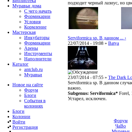
Библиотека
подходит черный лазиус, но цв
Муравьи дома
С чего начать
Формикарии
Условия
Кормление
Мастерская
Инкубаторы
Serviformica sp. В данном ... ›
Формикарии
22/07/2014 - 19:08 »
Batya
Арены
Инструменты
Наполнители
Каталог
antclub.ru
Муравьи
23/07/2014 - 07:55 »
The Dark L
Serviformica sp. В данном случ
Новое на сайте
важно.
Форум
Subgenus: Serviformica*
Forel,
Блоги
Устарел, исключен.
События в
колониях
Блоги
Колонии
Форум
Войти
ЧаВо
Peгиcтpaция
Муравьи