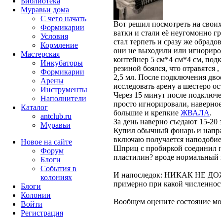
Библиотека
Муравьи дома
С чего начать
Вот решил посмотреть на своих
Формикарии
ватки и стали её неугомонно гр
Условия
стал терпеть и сразу же обрадо
Кормление
они не выходили или игнорир
Мастерская
контейнер 5 см*4 см*4 см, подк
Инкубаторы
резиной боялся, что отравятся
Формикарии
2,5 мл. После подключения дво
Арены
исследовать арену а шестеро ос
Инструменты
Через 15 минут после подключен
Наполнители
просто игнорировали, наверное 
Каталог
большие и крепкие
ЖВАЛА
.
antclub.ru
За день наверно съедают 15-20 
Муравьи
Купил обычный фонарь и направ
включаю получается наподобие 
Новое на сайте
Шприц с пробиркой соединил 
Форум
пластилин? вроде нормальный 
Блоги
События в
И напоследок: НИКАК НЕ Д
колониях
примерно при какой численно
Блоги
Колонии
Вообщем оцените состояние м
Войти
Peгиcтpaция