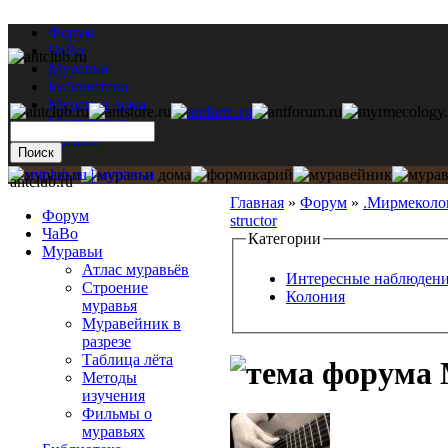
Форум
ЧаВо
Муравьи
Библиотека
Муравьи дома
Мастерская
Каталог
antclub.ru
Главная
»
Форум
»
.Мирмеколо
Форум
structor
ЧаВо
Категории
Муравьи
Атлас муравьёв
Интересные наблюден
Строение
Колония
муравья
Муравейник в
разрезе
Таблица лёта
M
Методы
изучения
Фильмы о
муравьях