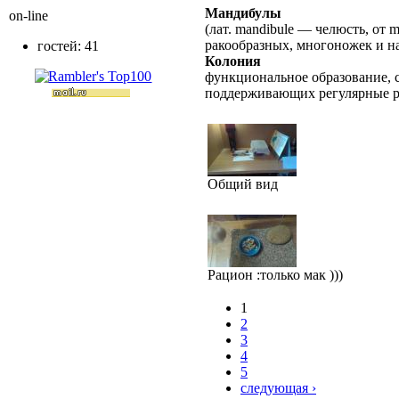
Мандибулы
on-line
(лат. mandibule — челюсть, от 
ракообразных, многоножек и н
гостей: 41
Колония
функциональное образование, с
поддерживающих регулярные 
Общий вид
Рацион :только мак )))
1
2
3
4
5
следующая ›