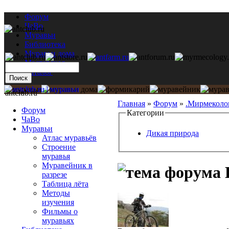
Форум
ЧаВо
Муравьи
Библиотека
Муравьи дома
Мастерская
Каталог
antclub.ru
Главная
»
Форум
»
.Мирмеколо
Форум
Категории
ЧаВо
Муравьи
Дикая природа
Атлас муравьёв
Строение
муравья
Муравейник в
разрезе
Таблица лёта
Методы
изучения
Фильмы о
муравьях