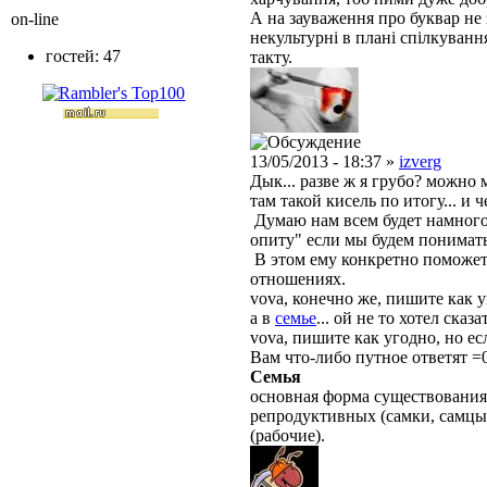
А
на
зауваження
про
буквар
не 
on-line
некультурні
в
плані
спілкування
гостей: 47
такту
.
13/05/2013 - 18:37 »
izverg
Дык... разве ж я грубо? можно 
там такой кисель по итогу... и ч
Думаю нам всем будет намного
опиту" если мы будем понимать 
В этом ему конкретно поможет 
отношениях.
vova, конечно же, пишите как 
а в
семье
... ой не то хотел сказа
vova, пишите как угодно, но ес
Вам что-либо путное ответят =0
Семья
основная форма существования
репродуктивных (самки, самцы
(рабочие).