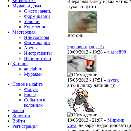
Библиотека
Вчера был в лесу искал маток.
Муравьи дома
жука вот фото
С чего начать
Формикарии
Условия
Кормление
Мастерская
вот они
Инкубаторы
Формикарии
Здорово правда ? ›
Арены
20/09/2012 - 10:28 »
андрей98
Инструменты
Наполнители
Каталог
antclub.ru
Муравьи
15/05/2013 - 17:51 »
izverg
Новое на сайте
а ты в личку напиши )))
Форум
Блоги
События в
колониях
Блоги
Колонии
13/05/2013 - 21:07 »
Мирмик
Войти
vova
,
не
варто
недооцінюваті
ц
Peгиcтpaция
харчування
,
тоб
ними
дуже доб