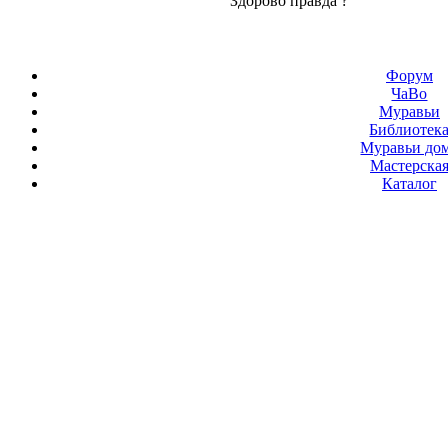
Здорово правда ?
Форум
ЧаВо
Муравьи
Библиотек
Муравьи до
Мастерска
Каталог