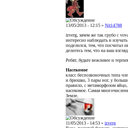
13/05/2013 - 12:15 »
Nit14788
izverg, зачем же так грубо с vo
интересно наблюдать и изучат
поделился, тем, что посчитал и
делитесь тем, что на ваш взгля
Ребят, будьте вежливее и терпи
Насекомое
класс беспозвоночных типа чле
и брюшко, 3 пары ног, у больш
правило, с метаморфозом яйцо,
насекомое. Самая многочислен
Земле.
11/05/2013 - 14:53 »
izverg