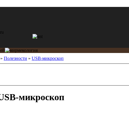
»
Полезности
»
USB-микроскоп
USB-микроскоп