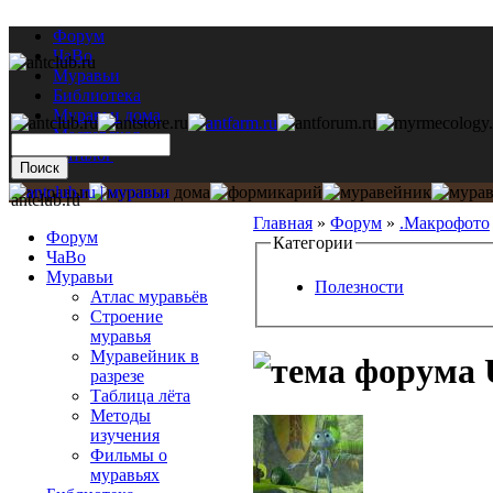
Форум
ЧаВо
Муравьи
Библиотека
Муравьи дома
Мастерская
Каталог
antclub.ru
Главная
»
Форум
»
.Макрофото
Форум
Категории
ЧаВо
Муравьи
Полезности
Атлас муравьёв
Строение
муравья
Муравейник в
разрезе
Таблица лёта
Методы
изучения
Фильмы о
муравьях