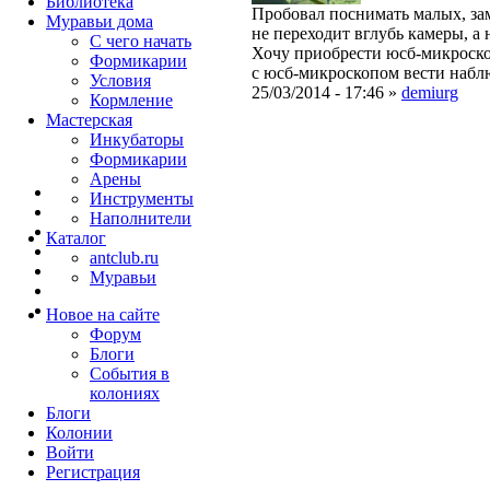
Библиотека
Пробовал поснимать малых, зам
Муравьи дома
не переходит вглубь камеры, а
С чего начать
Хочу приобрести юсб-микроскоп
Формикарии
с юсб-микроскопом вести наблю
Условия
25/03/2014 - 17:46 »
demiurg
Кормление
Мастерская
Инкубаторы
Формикарии
Арены
Инструменты
Наполнители
Каталог
antclub.ru
Муравьи
Новое на сайте
Форум
Блоги
События в
колониях
Блоги
Колонии
Войти
Peгиcтpaция