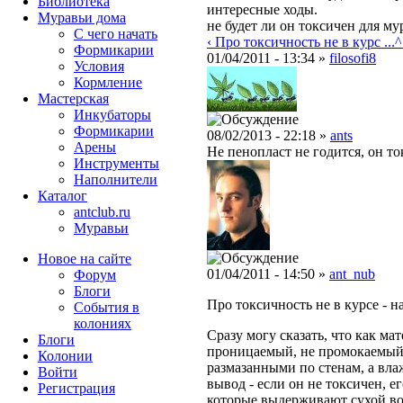
Библиотека
интересные ходы.
Муравьи дома
не будет ли он токсичен для му
С чего начать
‹ Про токсичность не в курс ...
^
Формикарии
01/04/2011 - 13:34 »
filosofi8
Условия
Кормление
Мастерская
Инкубаторы
Формикарии
08/02/2013 - 22:18 »
ants
Арены
Не пенопласт не годится, он то
Инструменты
Наполнители
Каталог
antclub.ru
Муравьи
Новое на сайте
01/04/2011 - 14:50 »
ant_nub
Форум
Блоги
Про токсичность не в курсе - н
События в
колониях
Сразу могу сказать, что как мат
Блоги
проницаемый, не промокаемый.
Колонии
размазанными по стенам, а влаж
Войти
вывод - если он не токсичен, е
Peгиcтpaция
которые выдерживают сухой во