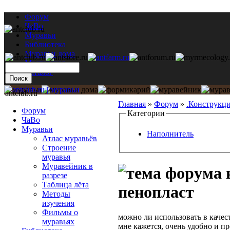
Форум
ЧаВо
Муравьи
Библиотека
Муравьи дома
Мастерская
Каталог
antclub.ru
Главная
»
Форум
»
.Конструкц
Форум
Категории
ЧаВо
Муравьи
Наполнитель
Атлас муравьёв
Строение
муравья
Муравейник в
разрезе
Таблица лёта
пенопласт
Методы
изучения
Фильмы о
можно ли использовать в каче
муравьях
мне кажется, очень удобно и п