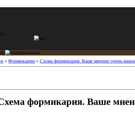
ии
»
Формикарии
»
Схема формикария. Ваше мнение очень важн
Схема формикария. Ваше мнени