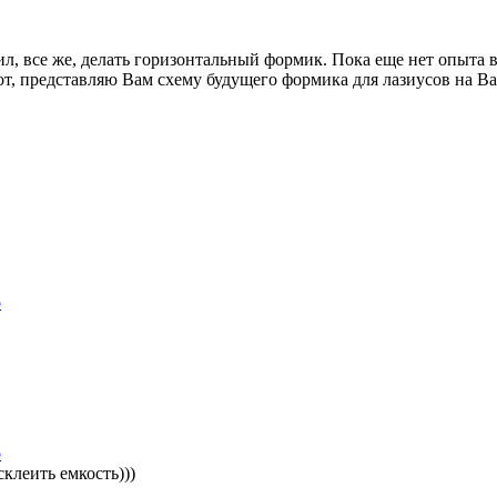
л, все же, делать горизонтальный формик. Пока еще нет опыта в
от, представляю Вам схему будущего формика для лазиусов на В
p
p
склеить емкость)))