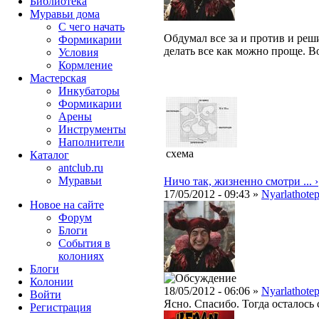
Библиотека
Муравьи дома
С чего начать
Обдумал все за и против и реши
Формикарии
делать все как можно проще. В
Условия
Кормление
Мастерская
Инкубаторы
Формикарии
Арены
Инструменты
Наполнители
схема
Каталог
antclub.ru
Муравьи
Ничо так, жизненно смотри ... ›
17/05/2012 - 09:43 »
Nyarlathote
Новое на сайте
Форум
Блоги
События в
колониях
Блоги
Колонии
18/05/2012 - 06:06 »
Nyarlathote
Войти
Ясно. Спасибо. Тогда осталось 
Peгиcтpaция