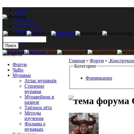
Форум
ЧаВо
Муравьи
Библиотека
Муравьи дома
Мастерская
Каталог
antclub.ru
Главная
»
Форум
»
.Конструкц
Форум
Категории
ЧаВо
Муравьи
Формикарии
Атлас муравьёв
Строение
муравья
Муравейник в
разрезе
Таблица лёта
Методы
изучения
Фильмы о
муравьях