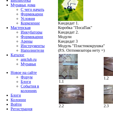
Библиотека
Муравьи дома
С чего начать
Формикарии
Условия
Кормление
Кандидат 1.
Мастерская
Коробка "ПосаПак"
Инкубаторы
Кандидат 2.
Формикарии
Модули
Арены
Кандидат 3
Инструменты
Модуль "Пластикокрушка"
Наполнители
(P.S. Оптимизатора нету =)
Каталог
antclub.ru
Муравьи
Новое на сайте
Форум
1.2
1.1
Блоги
События в
колониях
Блоги
Колонии
Войти
2.2
2.3
Peгиcтpaция