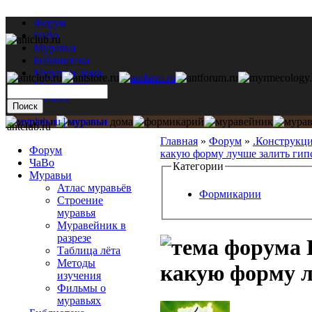
Форум
ЧаВо
Муравьи
Библиотека
Муравьи дома
Мастерская
Каталог
antclub.ru
Главная
»
Форум
»
.Конструкц
Форум
какую форму лучше залить гип
ЧаВо
Категории
Муравьи
Атлас муравьёв
Формикарии
Строение
муравья
Муравейник в
разрезе
Таблица лёта
Методы
какую форму л
изучения
Фильмы о
муравьях