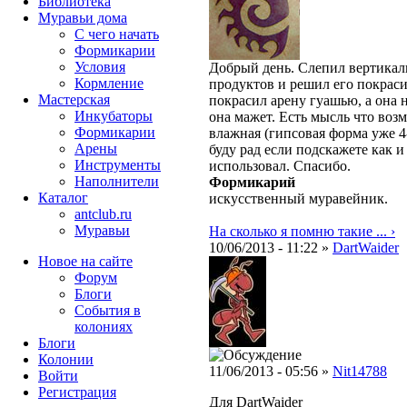
Библиотека
Муравьи дома
С чего начать
Формикарии
Условия
Добрый день. Слепил вертика
Кормление
продуктов и решил его покраси
Мастерская
покрасил арену гуашью, а она 
Инкубаторы
она мажет. Есть мысль что воз
Формикарии
влажная (гипсовая форма уже 4-
Арены
буду рад если подскажете как и
Инструменты
использовал. Спасибо.
Наполнители
Формикарий
Каталог
искусственный муравейник.
antclub.ru
Муравьи
На сколько я помню такие ... ›
10/06/2013 - 11:22 »
DartWaider
Новое на сайте
Форум
Блоги
События в
колониях
Блоги
Колонии
11/06/2013 - 05:56 »
Nit14788
Войти
Peгиcтpaция
Для DartWaider