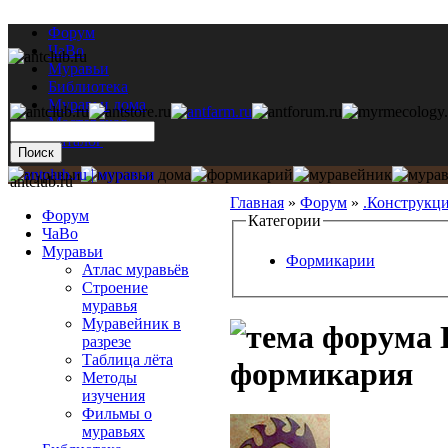
Форум
ЧаВо
Муравьи
Библиотека
Муравьи дома
Мастерская
Каталог
antclub.ru
Главная
»
Форум
»
.Конструкц
Форум
Категории
ЧаВо
Муравьи
Формикарии
Атлас муравьёв
Строение
муравья
Муравейник в
разрезе
Таблица лёта
формикария
Методы
изучения
Фильмы о
муравьях