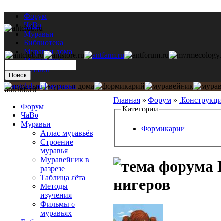
Форум
ЧаВо
Муравьи
Библиотека
Муравьи дома
Мастерская
Каталог
antclub.ru
Главная
»
Форум
»
.Конструкц
Форум
Категории
ЧаВо
Муравьи
Формикарии
Атлас муравьёв
Строение
муравья
Муравейник в
разрезе
Таблица лёта
нигеров
Методы
изучения
Фильмы о
муравьях