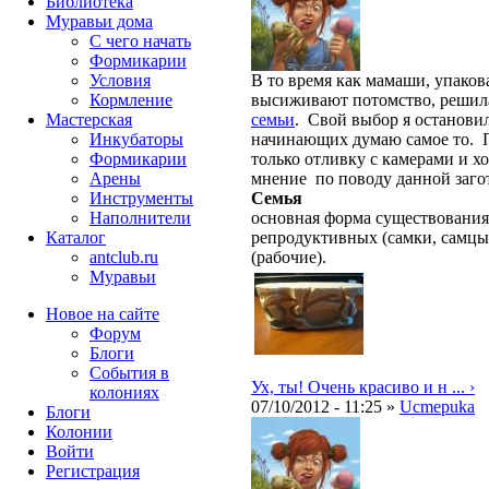
Библиотека
Муравьи дома
С чего начать
Формикарии
Условия
В то время как мамаши, упако
Кормление
высиживают потомство, решила
Мастерская
семьи
. Свой выбор я остановил
Инкубаторы
начинающих думаю самое то. П
Формикарии
только отливку с камерами и 
Арены
мнение по поводу данной заго
Инструменты
Семья
Наполнители
основная форма существования
Каталог
репродуктивных (самки, самцы
antclub.ru
(рабочие).
Муравьи
Новое на сайте
Форум
Блоги
События в
Ух, ты! Очень красиво и н ... ›
колониях
07/10/2012 - 11:25 »
Ucmepuka
Блоги
Колонии
Войти
Peгиcтpaция