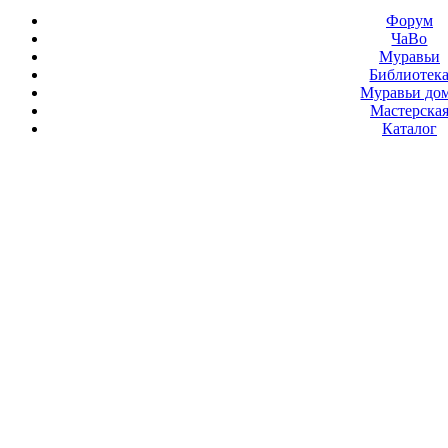
Форум
ЧаВо
Муравьи
Библиотек
Муравьи до
Мастерска
Каталог