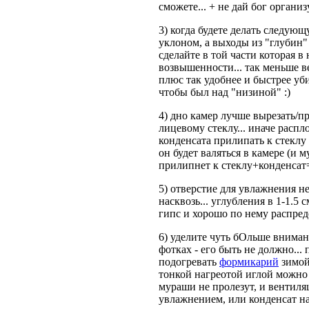
сможете... + не дай бог органи
3) когда будете делать следую
уклоном, а выходы из "глубин" 
сделайте в той части которая 
возвышенности... так меньше ве
плюс так удобнее и быстрее уб
чтобы был над "низиной" :)
4) дно камер лучше вырезать/п
лицевому стеклу... иначе распл
конденсата прилипать к стеклу 
он будет валяться в камере (и 
прилипнет к стеклу+конденсат=
5) отверстие для увлажнения 
насквозь... углубления в 1-1.5 
гипс и хорошо по нему распреде
6) уделите чуть бОльше вниман
фотках - его быть не должно... 
подогревать
формикарий
зимой"
тонкой нагреотой иглой можно 
мураши не пролезут, и вентиля
увлажнением, или конденсат нач