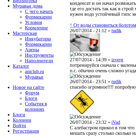
Библиотека
конденсат и он начал розмокать!
Муравьи дома
где его достать так как в стро
С чего начать
нужен водо устойчевый гипс м
Формикарии
Условия
^ От воды становиться болотом
Кормление
26/07/2014 - 21:12 »
rudik
Мастерская
Инкубаторы
Формикарии
Арены
Инструменты
27/07/2014 - 14:39 »
izverg
Наполнители
потренируйся сначала с мален
Каталог
п.с. обычно очень сложно угада
antclub.ru
Муравьи
26/07/2014 - 23:51 »
rudik
спасибо огромное!!!! попробую
Новое на сайте
Форум
Блоги
События в
колониях
Блоги
Колонии
26/07/2014 - 23:32 »
iVad
Войти
С алебастром прикол в том что
Peгиcтpaция
мешать сразу столько сколько н