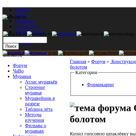
Форум
ЧаВо
Муравьи
Библиотека
Муравьи дома
Мастерская
Каталог
antclub.ru
Главная
»
Форум
»
.Конструкц
Форум
болотом
ЧаВо
Категории
Муравьи
Атлас муравьёв
Формикарии
Строение
муравья
Муравейник в
разрезе
Таблица лёта
Методы
болотом
изучения
Фильмы о
муравьях
Купил гипсовую шпаклёвку выш