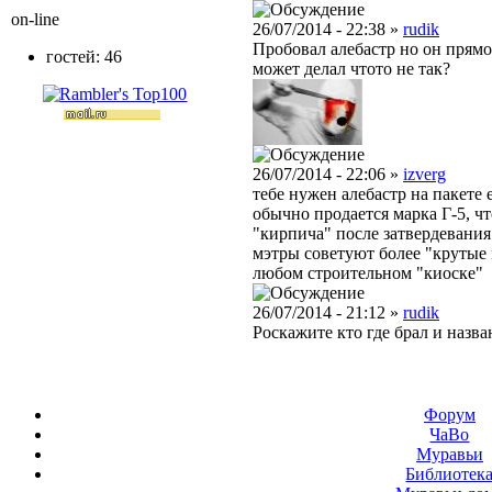
on-line
26/07/2014 - 22:38 »
rudik
Пробовал алебастр но он прямо
гостей: 46
может делал чтото не так?
26/07/2014 - 22:06 »
izverg
тебе нужен алебастр на пакете
обычно продается марка Г-5, ч
"кирпича" после затвердевания.
мэтры советуют более "крутые м
любом строительном "киоске"
26/07/2014 - 21:12 »
rudik
Роскажите кто где брал и назван
Форум
ЧаВо
Муравьи
Библиотек