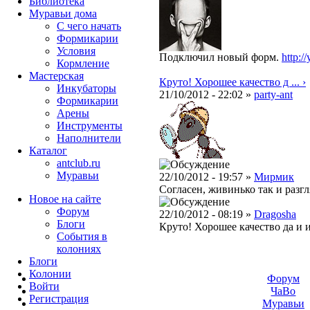
Библиотека
Муравьи дома
С чего начать
Формикарии
Условия
Подключил новый форм.
http:
Кормление
Мастерская
Круто! Хорошее качество д ... ›
Инкубаторы
21/10/2012 - 22:02 »
party-ant
Формикарии
Арены
Инструменты
Наполнители
Каталог
antclub.ru
Муравьи
22/10/2012 - 19:57 »
Мирмик
Согласен, живинько так и разг
Новое на сайте
Форум
22/10/2012 - 08:19 »
Dragosha
Блоги
Круто! Хорошее качество да и 
События в
колониях
Блоги
Колонии
Форум
Войти
ЧаВо
Peгиcтpaция
Муравьи