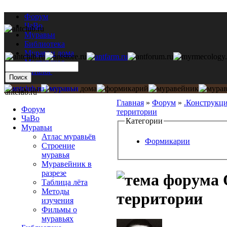
Форум
ЧаВо
Муравьи
Библиотека
Муравьи дома
Мастерская
Каталог
antclub.ru
Главная
»
Форум
»
.Конструкц
Форум
территории
ЧаВо
Категории
Муравьи
Атлас муравьёв
Формикарии
Строение
муравья
Муравейник в
разрезе
Таблица лёта
Методы
территории
изучения
Фильмы о
муравьях