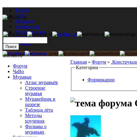
Форум
ЧаВо
Муравьи
Библиотека
Муравьи дома
Мастерская
Каталог
antclub.ru
Главная
»
Форум
»
.Конструкц
Форум
Категории
ЧаВо
Муравьи
Формикарии
Атлас муравьёв
Строение
муравья
Муравейник в
О
разрезе
Таблица лёта
Методы
изучения
Фильмы о
муравьях