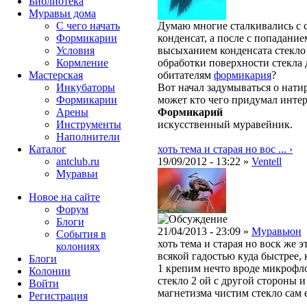
Библиотека
Муравьи дома
С чего начать
Думаю многие сталкивались с с
Формикарии
конденсат, а после с попадани
Условия
высыханием конденсата стекло 
Кормление
обработки поверхности стекла 
Мастерская
обитателям
формикария
?
Инкубаторы
Вот начал задумываться о нати
Формикарии
может кто чего придумал интер
Арены
Формикарий
Инструменты
искусственный муравейник.
Наполнители
Каталог
хоть тема и старая но вос ... ›
antclub.ru
19/09/2012 - 13:22 »
Ventell
Муравьи
Новое на сайте
Форум
Блоги
21/04/2013 - 23:09 »
Муравьюн
События в
хоть тема и старая но воск же 
колониях
всякой гадостью куда быстрее, 
Блоги
1 крепим нечто вроде микрофл
Колонии
стекло 2 ой с другой стороны
Войти
магнетизма чистим стекло сам 
Peгиcтpaция