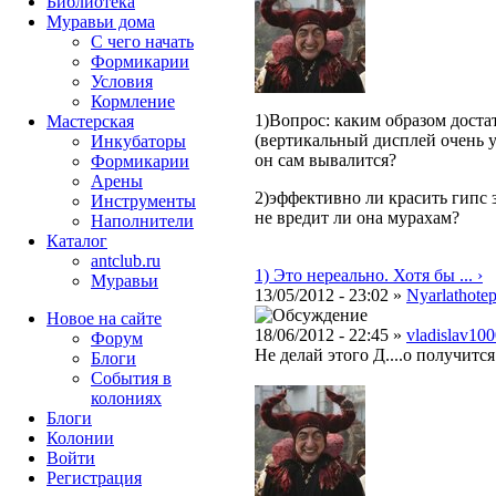
Библиотека
Муравьи дома
С чего начать
Формикарии
Условия
Кормление
1)Вопрос: каким образом достат
Мастерская
(вертикальный дисплей очень у
Инкубаторы
он сам вывалится?
Формикарии
Арены
2)эффективно ли красить гипс 
Инструменты
не вредит ли она мурахам?
Наполнители
Каталог
antclub.ru
1) Это нереально. Хотя бы ... ›
Муравьи
13/05/2012 - 23:02 »
Nyarlathote
Новое на сайте
18/06/2012 - 22:45 »
vladislav10
Форум
Не делай этого Д....о получится
Блоги
События в
колониях
Блоги
Колонии
Войти
Peгиcтpaция