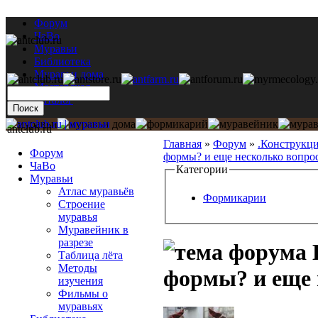
Форум
ЧаВо
Муравьи
Библиотека
Муравьи дома
Мастерская
Каталог
antclub.ru
Главная
»
Форум
»
.Конструкц
Форум
формы? и еще несколько вопро
ЧаВо
Категории
Муравьи
Атлас муравьёв
Формикарии
Строение
муравья
Муравейник в
разрезе
К
Таблица лёта
Методы
формы? и еще 
изучения
Фильмы о
муравьях