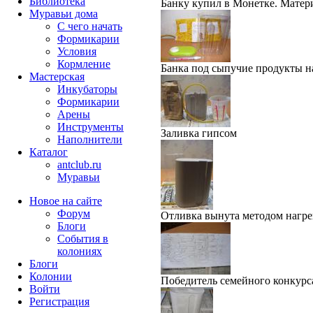
Библиотека
Банку купил в Монетке. Матери
Муравьи дома
С чего начать
Формикарии
Условия
Кормление
Банка под сыпучие продукты на
Мастерская
Инкубаторы
Формикарии
Арены
Инструменты
Заливка гипсом
Наполнители
Каталог
antclub.ru
Муравьи
Новое на сайте
Форум
Отливка вынута методом нагре
Блоги
События в
колониях
Блоги
Колонии
Победитель семейного конкурс
Войти
Peгиcтpaция