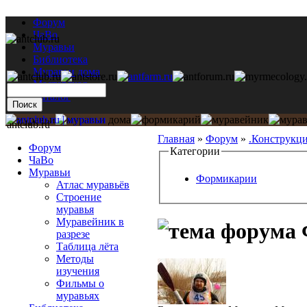
Форум
ЧаВо
Муравьи
Библиотека
Муравьи дома
Мастерская
Каталог
antclub.ru
Главная
»
Форум
»
.Конструкц
Форум
Категории
ЧаВо
Муравьи
Формикарии
Атлас муравьёв
Строение
муравья
Муравейник в
разрезе
Таблица лёта
Методы
изучения
Фильмы о
муравьях