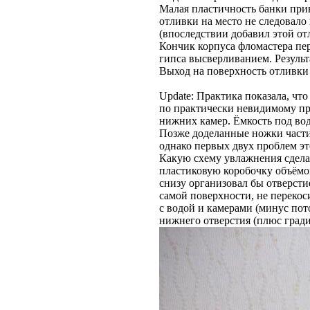
Малая пластичность банки прив
отливки на место не следовало 
(впоследствии добавил этой от
Кончик корпуса фломастера пер
гипса высверливанием. Результ
Выход на поверхность отливки 
Update: Практика показала, чт
по практически невидимому пр
нижних камер. Ёмкость под вод
Позже доделанные ножки части
однако первых двух проблем эт
Какую схему увлажнения сделал
пластиковую коробочку объёмом 
снизу организовал бы отверсти
самой поверхности, не перекос
с водой и камерами (минус пот
нижнего отверстия (плюс гради