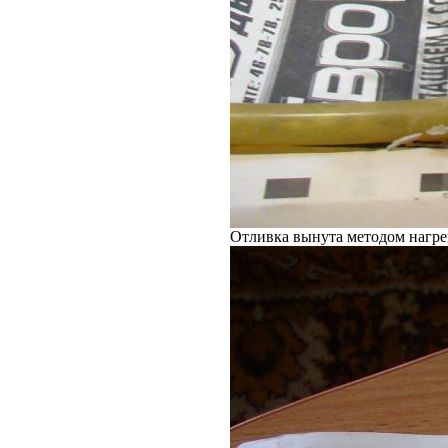
Отливка вынута методом нагре