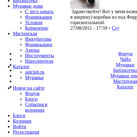
Библиотека
Муравьи дома
С чего начать
Здравствуйте! Вот у меня возни
Формикарии
в ширину) коробки из под Ферр
Условия
горизонтальной.
Кормление
27/08/2011 - 17:59 »
Cry
Мастерская
Инкубаторы
Формикарии
Арены
Форум
Инструменты
ЧаВо
Наполнители
Муравьи
Каталог
Библиотек
antclub.ru
Муравьи до
Муравьи
Мастерска
Каталог
Новое на сайте
Форум
Блоги
События в
колониях
Блоги
Колонии
Войти
Peгиcтpaция