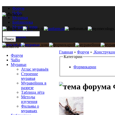
Форум
ЧаВо
Муравьи
Библиотека
Муравьи дома
Мастерская
Каталог
antclub.ru
Главная
»
Форум
»
.Конструкц
Форум
Категории
ЧаВо
Муравьи
Формикарии
Атлас муравьёв
Строение
муравья
Муравейник в
разрезе
Таблица лёта
Методы
изучения
Фильмы о
муравьях