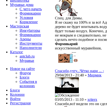
Библиотека
Муравьи дома
С чего начать
Формикарии
Условия
Спец. для Димы.
Кормление
Я не скажу на 100% и за всё Ад
Мастерская
дерево не будет впитывать во
Инкубаторы
будет только воздух. Конечно, 
Формикарии
не мокрым и следовательно, не
Арены
сделать нечто подобное и посм
Инструменты
Формикарий
Наполнители
искусственный муравейник.
Каталог
antclub.ru
Муравьи
Новое на сайте
Спасибо,учту...Чётко нари ... ›
Форум
29/04/2013 - 21:40 »
Мирмик
Блоги
События в
колониях
Блоги
Колонии
Войти
03/05/2013 - 11:10 »
xriterx
Peгиcтpaция
Спасибо,всё видели это он сдел