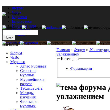
Форум
ЧаВо
Муравьи
Библиотека
Муравьи дома
Мастерская
Каталог
antclub.ru
Главная
»
Форум
»
.Конструкц
Форум
увлажнением
ЧаВо
Категории
Муравьи
Атлас муравьёв
Формикарии
Строение
муравья
Муравейник в
разрезе
Таблица лёта
Методы
увлажнением
изучения
Фильмы о
муравьях