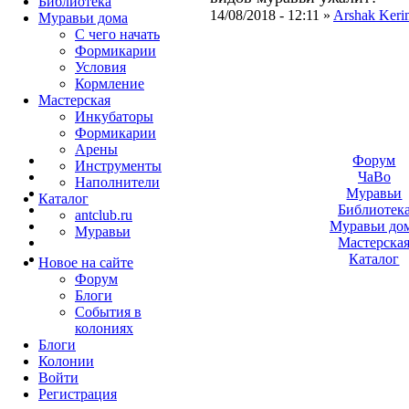
Библиотека
14/08/2018 - 12:11 »
Arshak Keri
Муравьи дома
С чего начать
Формикарии
Условия
Кормление
Мастерская
Инкубаторы
Формикарии
Арены
Форум
Инструменты
ЧаВо
Наполнители
Муравьи
Каталог
Библиотек
antclub.ru
Муравьи до
Муравьи
Мастерска
Каталог
Новое на сайте
Форум
Блоги
События в
колониях
Блоги
Колонии
Войти
Peгиcтpaция