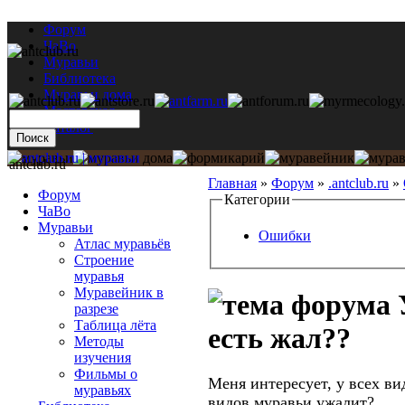
Форум
ЧаВо
Муравьи
Библиотека
Муравьи дома
Мастерская
Каталог
antclub.ru
Главная
»
Форум
»
.antclub.ru
»
Форум
Категории
ЧаВо
Муравьи
Ошибки
Атлас муравьёв
Строение
муравья
Муравейник в
У
разрезе
Таблица лёта
есть жал??
Методы
изучения
Фильмы о
Меня интересует, у всех ви
муравьях
видов муравьи ужалит?