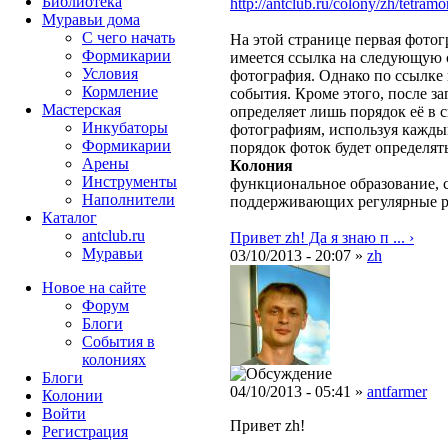
Библиотека
http://antclub.ru/colony/zh/tetra
Муравьи дома
С чего начать
На этой странице первая фото
Формикарии
имеется ссылка на следующую с
Условия
фотография. Однако по ссылке 
Кормление
события. Кроме этого, после з
Мастерская
определяет лишь порядок её в 
Инкубаторы
фотографиям, используя кажды
Формикарии
порядок фоток будет определят
Арены
Колония
Инструменты
функциональное образование, с
Наполнители
поддерживающих регулярные 
Каталог
antclub.ru
Привет zh! Да я знаю п ... ›
Муравьи
03/10/2013 - 20:07 »
zh
Новое на сайте
Форум
Блоги
События в
колониях
Блоги
04/10/2013 - 05:41 »
antfarmer
Колонии
Войти
Привет zh!
Peгиcтpaция