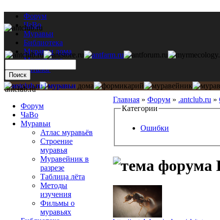
Форум
ЧаВо
Муравьи
Библиотека
Муравьи дома
Мастерская
Каталог
antclub.ru
Главная
»
Форум
»
.antclub.ru
»
Форум
Категории
ЧаВо
Муравьи
Ошибки
Атлас муравьёв
Строение
муравья
Муравейник в
разрезе
Таблица лёта
Методы
изучения
Фильмы о
муравьях