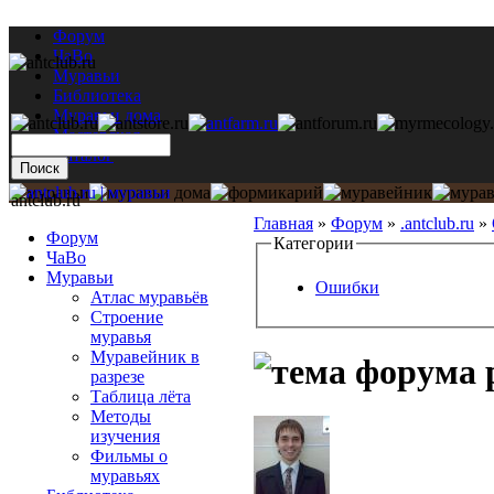
Форум
ЧаВо
Муравьи
Библиотека
Муравьи дома
Мастерская
Каталог
antclub.ru
Главная
»
Форум
»
.antclub.ru
»
Форум
Категории
ЧаВо
Муравьи
Ошибки
Атлас муравьёв
Строение
муравья
Муравейник в
p
разрезе
Таблица лёта
Методы
изучения
Фильмы о
муравьях