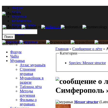
Форум
ЧаВо
Муравьи
Библиотека
Муравьи дома
Мастерская
Каталог
antclub.ru
Главная
»
Сообщение о лёте
»
А
Форум
Категории
ЧаВо
Муравьи
Species: Messor structor
Атлас муравьёв
Строение
муравья
Муравейник в
разрезе
Таблица лёта
Симферополь » 
Методы
изучения
Фильмы о
Messor structor
(Latre
муравьях