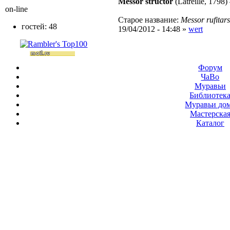
Messor structor
(Latreille, 1798)
on-line
Старое название:
Messor rufitars
гостей: 48
19/04/2012 - 14:48 »
wert
Форум
ЧаВо
Муравьи
Библиотек
Муравьи до
Мастерска
Каталог