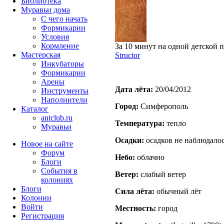
Библиотека
Муравьи дома
С чего начать
Формикарии
Условия
Кормление
За 10 минут на одной детской 
Мастерская
Structor
Инкубаторы
Формикарии
Арены
Дата лёта:
20/04/2012
Инструменты
Наполнители
Город:
Симферополь
Каталог
antclub.ru
Температура:
тепло
Муравьи
Осадки:
осадков не наблюдало
Новое на сайте
Форум
Небо:
облачно
Блоги
События в
Ветер:
слабый ветер
колониях
Блоги
Сила лёта:
обычный лёт
Колонии
Войти
Местность:
город
Peгиcтpaция