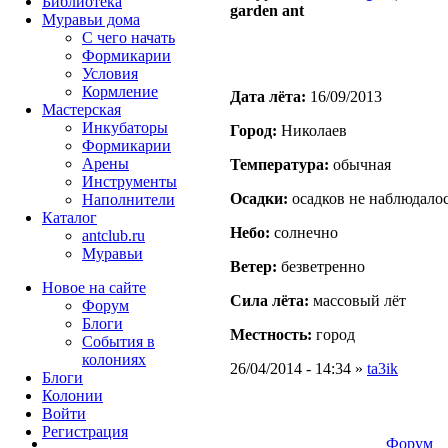
Библиотека
garden ant
Муравьи дома
С чего начать
Формикарии
Условия
Кормление
Дата лёта:
16/09/2013
Мастерская
Инкубаторы
Город:
Николаев
Формикарии
Арены
Температура:
обычная
Инструменты
Осадки:
осадков не наблюдало
Наполнители
Каталог
Небо:
солнечно
antclub.ru
Муравьи
Ветер:
безветренно
Новое на сайте
Сила лёта:
массовый лёт
Форум
Блоги
Местность:
город
События в
колониях
26/04/2014 - 14:34 »
ta3ik
Блоги
Колонии
Войти
Peгиcтpaция
Форум