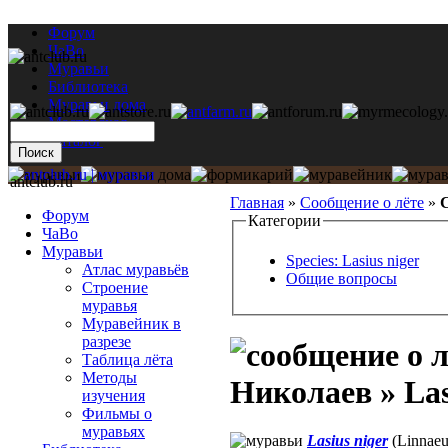
Форум
ЧаВо
Муравьи
Библиотека
Муравьи дома
Мастерская
Каталог
antclub.ru
Главная
»
Сообщение о лёте
»
С
Форум
Категории
ЧаВо
Муравьи
Species: Lasius niger
Атлас муравьёв
Общие вопросы
Строение
муравья
Муравейник в
разрезе
Таблица лёта
Методы
Николаев » Las
изучения
Фильмы о
муравьях
Lasius niger
(Linnaeu