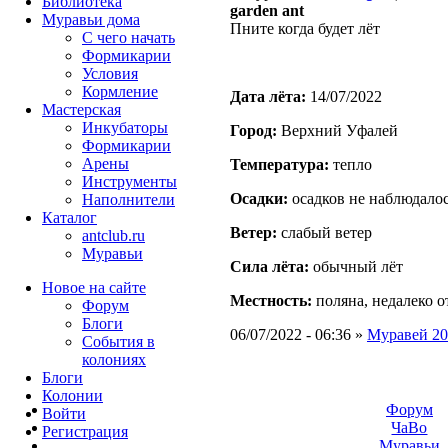
Библиотека
garden ant
Муравьи дома
Пните когда будет лёт
С чего начать
Формикарии
Условия
Кормление
Дата лёта:
14/07/2022
Мастерская
Инкубаторы
Город:
Верхний Уфалей
Формикарии
Арены
Температура:
тепло
Инструменты
Осадки:
осадков не наблюдало
Наполнители
Каталог
Ветер:
слабый ветер
antclub.ru
Муравьи
Сила лёта:
обычный лёт
Новое на сайте
Местность:
поляна, недалеко о
Форум
Блоги
06/07/2022 - 06:36 »
Муравей 20
События в
колониях
Блоги
Колонии
Форум
Войти
ЧаВо
Peгиcтpaция
Муравьи