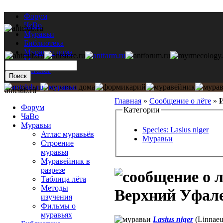
Форум
ЧаВо
Муравьи
Библиотека
Муравьи дома
Мастерская
Каталог
antclub.ru
Главная
»
Сообщение о лёте
»
И
Форум
Категории
ЧаВо
Муравьи
Species: Lasius niger
Атлас муравьёв
Муравьи
Строение
муравья
Муравейник в
разрезе
Таблица лёта
Методы
Верхний Уфалей
изучения
Фильмы о
муравьях
Lasius niger
(Linnaeu