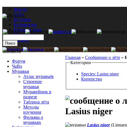
Форум
ЧаВо
Муравьи
Библиотека
Муравьи дома
Мастерская
Каталог
antclub.ru
Главная
»
Сообщение о лёте
»
И
Форум
Категории
ЧаВо
Муравьи
Species: Lasius niger
Атлас муравьёв
Киперство
Строение
муравья
Муравейник в
разрезе
Таблица лёта
Методы
Lasius niger
изучения
Фильмы о
муравьях
Lasius niger
(Linnaeu