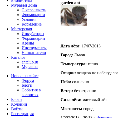
Библиотека
garden ant
Муравьи дома
С чего начать
Формикарии
Условия
Кормление
Мастерская
Инкубаторы
Формикарии
Арены
Дата лёта:
17/07/2013
Инструменты
Наполнители
Город:
Львов
Каталог
antclub.ru
Температура:
тепло
Муравьи
Осадки:
осадков не наблюдало
Новое на сайте
Форум
Небо:
солнечно
Блоги
События в
Ветер:
безветренно
колониях
Блоги
Сила лёта:
массовый лёт
Колонии
Местность:
город
Войти
Peгиcтpaция
17/07/2013 - 20:13 »
Фантаст