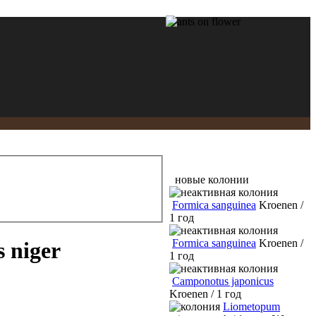
новые колонии
Formica sanguinea
Kroenen /
1 год
Formica sanguinea
Kroenen /
 niger
1 год
Camponotus japonicus
Kroenen / 1 год
Liometopum