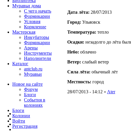
Библиотека
Муравьи дома
С чего начать
Дата лёта:
28/07/2013
Формикарии
Условия
Город:
Ульяовск
Кормление
Мастерская
Температура:
тепло
Инкубаторы
Осадки:
незадолго до лёта был
Формикарии
Арены
Небо:
облачно
Инструменты
Наполнители
Ветер:
слабый ветер
Каталог
antclub.ru
Сила лёта:
обычный лёт
Муравьи
Местность:
город
Новое на сайте
Форум
28/07/2013 - 14:12 »
Ater
Блоги
События в
колониях
Блоги
Колонии
Войти
Peгиcтpaция