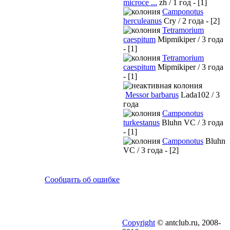
microce ...
zh / 1 год - [1]
Camponotus
herculeanus
Cry / 2 года - [2]
Tetramorium
caespitum
Mipmikiper / 3 года
- [1]
Tetramorium
caespitum
Mipmikiper / 3 года
- [1]
Messor barbarus
Lada102 / 3
года
Camponotus
turkestanus
Bluhn VC / 3 года
- [1]
Camponotus
Bluhn
VC / 3 года - [2]
Сообщить об ошибке
Copyright
© antclub.ru, 2008-