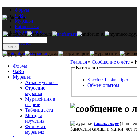
Форум
ЧаВо
Муравьи
Библиотека
Муравьи дома
Мастерская
Каталог
antclub.ru
Главная
»
Сообщение о лёте
»
И
Форум
Категории
ЧаВо
Муравьи
Species: Lasius niger
Атлас муравьёв
Обмен опытом
Строение
муравья
Муравейник в
разрезе
Таблица лёта
Методы
изучения
Lasius niger
(Linnaeu
Фильмы о
Замечены самцы и матки, лет т
муравьях