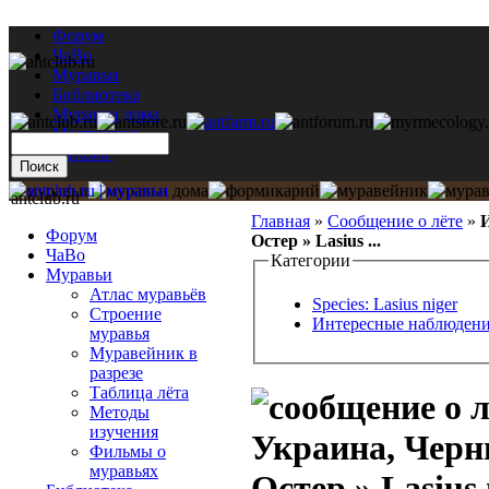
Форум
ЧаВо
Муравьи
Библиотека
Муравьи дома
Мастерская
Каталог
antclub.ru
Главная
»
Сообщение о лёте
»
И
Форум
Остер » Lasius ...
ЧаВо
Категории
Муравьи
Атлас муравьёв
Species: Lasius niger
Строение
Интересные наблюден
муравья
Муравейник в
разрезе
Таблица лёта
Методы
изучения
Украина, Черн
Фильмы о
муравьях
Остер » Lasius 