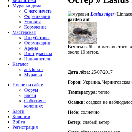
Библиотека
Муравьи дома
С чего начать
Lasius niger
(Linnaeu
Формикарии
garden ant
Условия
Кормление
Мастерская
Инкубаторы
Формикарии
Вся земля біла в матках єтого 
Арены
около 10 маток.
Инструменты
Наполнители
Каталог
antclub.ru
Дата лёта:
25/07/2017
Муравьи
Город:
Украина, Черниговская 
Новое на сайте
Форум
Температура:
тепло
Блоги
События в
Осадки:
осадков не наблюдало
колониях
Блоги
Небо:
солнечно
Колонии
Войти
Ветер:
слабый ветер
Peгиcтpaция