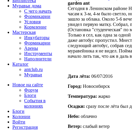
Библиотека
garden ant
Муравьи дома
Сегодня в Ленинском районе Н
С чего начать
часам к 3-м, 4-м было светло, н
Формикарии
зашло за облака. Около 5-6 веч
Условия
увидел первую матку. Собрал, 
Кормление
(Остановка "студенческая" по м
Мастерская
Только я сел, как одна за одно
Инкубаторы
даже автобус пропустил. Мнеста
Формикарии
следующий автобус, собрав се
Арены
муравейника я не видел. Пойма
Инструменты
начало лить так, что аж в даль 
Наполнители
Каталог
antclub.ru
Муравьи
Дата лёта:
06/07/2016
Новое на сайте
Город:
Новосибирск
Форум
Блоги
Температура:
жарко
События в
колониях
Осадки:
сразу после лёта был 
Блоги
Небо:
облачно
Колонии
Войти
Ветер:
слабый ветер
Peгиcтpaция