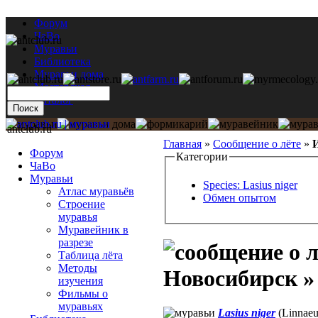
Форум
ЧаВо
Муравьи
Библиотека
Муравьи дома
Мастерская
Каталог
antclub.ru
Главная
»
Сообщение о лёте
»
И
Форум
Категории
ЧаВо
Муравьи
Species: Lasius niger
Атлас муравьёв
Обмен опытом
Строение
муравья
Муравейник в
разрезе
Таблица лёта
Методы
Новосибирск » 
изучения
Фильмы о
муравьях
Lasius niger
(Linnaeu