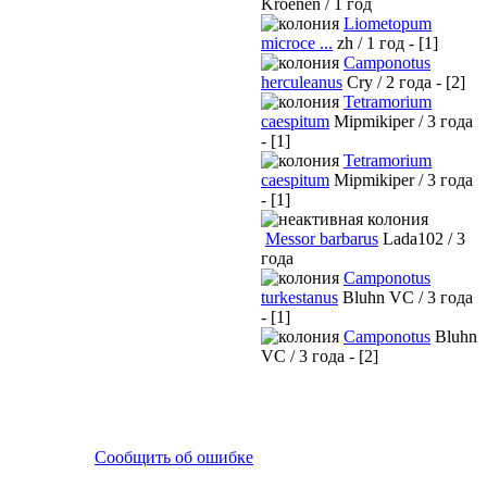
Kroenen / 1 год
Liometopum
microce ...
zh / 1 год - [1]
Camponotus
herculeanus
Cry / 2 года - [2]
Tetramorium
caespitum
Mipmikiper / 3 года
- [1]
Tetramorium
caespitum
Mipmikiper / 3 года
- [1]
Messor barbarus
Lada102 / 3
года
Camponotus
turkestanus
Bluhn VC / 3 года
- [1]
Camponotus
Bluhn
VC / 3 года - [2]
Сообщить об ошибке