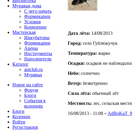
Библиотека
Муравьи дома
С чего начать
Формикарии
Условия
Кормление
Мастерская
Дата лёта:
14/08/2013
Инкубаторы
Формикарии
Город:
село Гублюкучук
Арены
Температура:
жарко
Инструменты
Наполнители
Осадки:
осадков не наблюдало
Каталог
antclub.ru
Небо:
солнечно
Муравьи
Ветер:
безветренно
Новое на сайте
Форум
Сила лёта:
обычный лёт
Блоги
События в
Местность:
лес, сельская мест
колониях
Блоги
16/08/2013 - 11:08 »
AdBoKaT_
Колонии
Войти
Peгиcтpaция