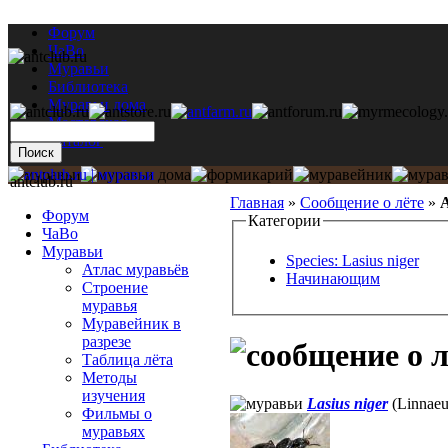
Форум
ЧаВо
Муравьи
Библиотека
Муравьи дома
Мастерская
Каталог
antclub.ru
Главная
»
Сообщение о лёте
»
А
Форум
Категории
ЧаВо
Муравьи
Species: Lasius niger
Атлас муравьёв
Начинающим
Строение
муравья
Муравейник в
разрезе
Таблица лёта
Методы
изучения
Lasius niger
(Linnaeu
Фильмы о
муравьях