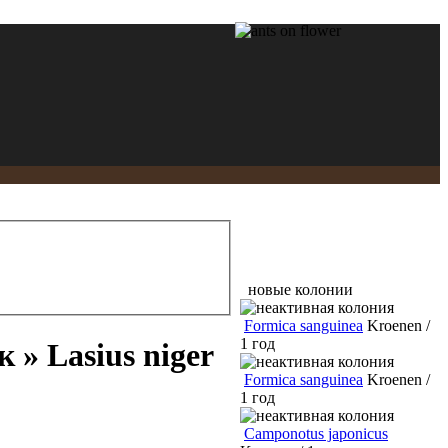
новые колонии
Formica sanguinea
Kroenen /
1 год
 » Lasius niger
Formica sanguinea
Kroenen /
1 год
Camponotus japonicus