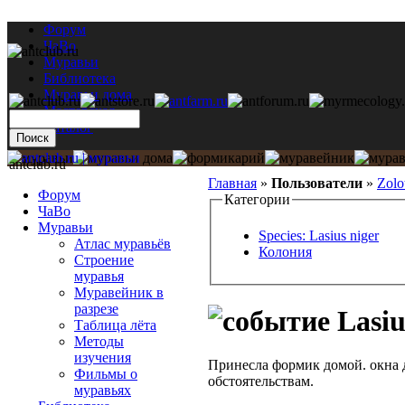
Форум
ЧаВо
Муравьи
Библиотека
Муравьи дома
Мастерская
Каталог
antclub.ru
Главная
»
Пользователи
»
Zolo
Форум
Категории
ЧаВо
Муравьи
Species: Lasius niger
Атлас муравьёв
Колония
Строение
муравья
Муравейник в
разрезе
Lasiu
Таблица лёта
Методы
изучения
Принесла формик домой. окна
Фильмы о
обстоятельствам.
муравьях