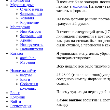
Библиотека
В комнате было холодно. постав
Муравьи дома
панику в
колонии
. На арену г
С чего начать
таскать в формик.
Формикарии
Условия
На ночь формик решила поставит
Кормление
градусов 25, думаю.
Мастерская
Инкубаторы
В итоге на следующий день (17.
Формикарии
личинками перенесли в другую 
Арены
камерах на стенках был конденс
Инструменты
были сухими, а перенесли в кам
Наполнители
Каталог
Я удивилась, испугалась, убрал
antclub.ru
экспериментировать.
Муравьи
Всю неделю все было тихо/мир
Новое на сайте
27-28.04 (точно не помню) увид
Форум
соседнюю камеру. Формик не тр
Блоги
солнца.
События в
колониях
Плчему туда-сюда переводят? 
Блоги
Колонии
Самое важное событие:
Перет
Войти
камеру
Peгиcтpaция