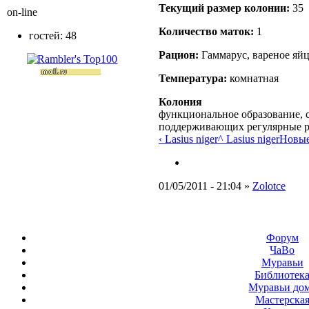
Текущий размер кoлонии:
35
on-line
Количество маток:
1
гостей: 48
Рацион:
Гаммарус, вареное яй
Температура:
комнатная
Колония
функциональное образование, с
поддерживающих регулярные 
‹ Lasius niger
^ Lasius niger
Новые
01/05/2011 - 21:04 »
Zolotce
Форум
ЧаВо
Муравьи
Библиотек
Муравьи до
Мастерска