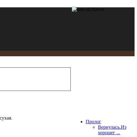
сухая.
Пролог
Вернулась.Из
хорошег ...