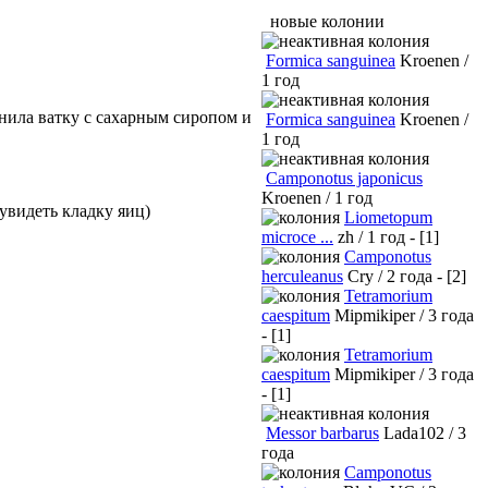
новые колонии
Formica sanguinea
Kroenen /
1 год
лнила ватку с сахарным сиропом и
Formica sanguinea
Kroenen /
1 год
Camponotus japonicus
Kroenen / 1 год
 увидеть кладку яиц)
Liometopum
microce ...
zh / 1 год - [1]
Camponotus
herculeanus
Cry / 2 года - [2]
Tetramorium
caespitum
Mipmikiper / 3 года
- [1]
Tetramorium
caespitum
Mipmikiper / 3 года
- [1]
Messor barbarus
Lada102 / 3
года
Camponotus