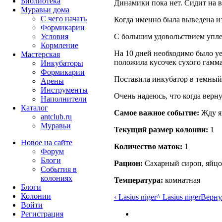
Библиотека
Динамики пока нет. Сидит на в
Муравьи дома
С чего начать
Когда именно была выведена из
Формикарии
Условия
С большим удовольствием уплет
Кормление
На 10 дней необходимо было уе
Мастерская
положила кусочек сухого гамма
Инкубаторы
Формикарии
Поставила инкубатор в темный
Арены
Инструменты
Очень надеюсь, что когда верну
Наполнители
Каталог
Самое важное событие:
Жду я
antclub.ru
Муравьи
Текущий размер кoлонии:
1
Новое на сайте
Количество маток:
1
Форум
Блоги
Рацион:
Сахарный сироп, яйцо
События в
колониях
Температура:
комнатная
Блоги
Колонии
‹ Lasius niger
^ Lasius niger
Вернул
Войти
Peгиcтpaция