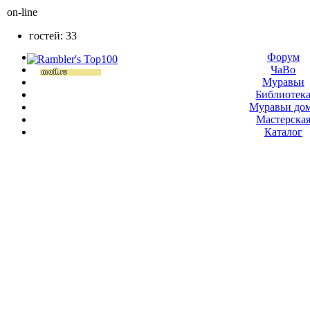
on-line
гостей: 33
Форум
ЧаВо
Муравьи
Библиотек
Муравьи до
Мастерска
Каталог