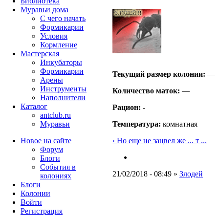
Библиотека
Муравьи дома
С чего начать
Формикарии
Условия
Кормление
Мастерская
Инкубаторы
Формикарии
Текущий размер кoлонии:
—
Арены
Инструменты
Количество маток:
—
Наполнители
Каталог
Рацион:
-
antclub.ru
Муравьи
Температура:
комнатная
Новое на сайте
‹ Но еще не зацвел же ... т ...
Форум
Блоги
События в
21/02/2018 - 08:49 »
Злодей
колониях
Блоги
Колонии
Войти
Peгиcтpaция