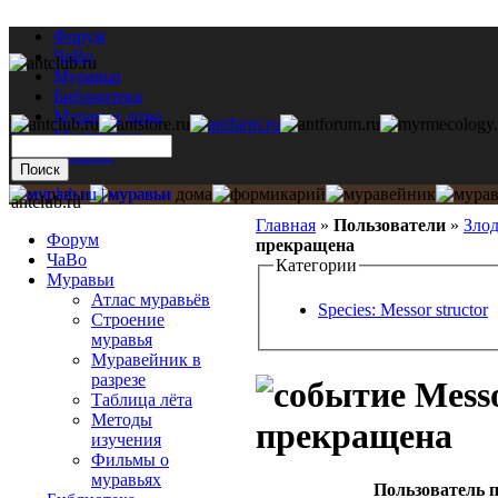
Форум
ЧаВо
Муравьи
Библиотека
Муравьи дома
Мастерская
Каталог
antclub.ru
Главная
»
Пользователи
»
Зло
Форум
прекращена
ЧаВо
Категории
Муравьи
Атлас муравьёв
Species: Messor structor
Строение
муравья
Муравейник в
разрезе
Messo
Таблица лёта
Методы
прекращена
изучения
Фильмы о
муравьях
Пользователь п