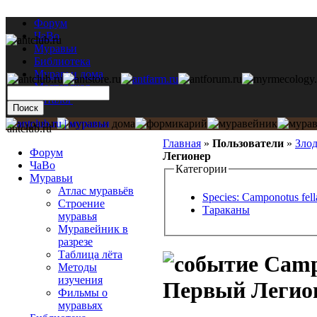
Форум
ЧаВо
Муравьи
Библиотека
Муравьи дома
Мастерская
Каталог
antclub.ru
Главная
»
Пользователи
»
Зло
Форум
Легионер
ЧаВо
Категории
Муравьи
Атлас муравьёв
Species: Camponotus fell
Строение
Тараканы
муравья
Муравейник в
разрезе
Таблица лёта
Campo
Методы
изучения
Первый Легио
Фильмы о
муравьях