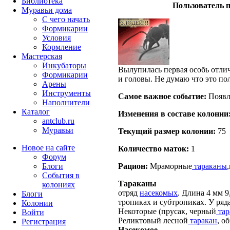
Библиотека
Пользователь п
Муравьи дома
С чего начать
Формикарии
Условия
Кормление
Мастерская
Инкубаторы
Вылупилась первая особь отли
Формикарии
и головы. Не думаю что это по
Арены
Инструменты
Самое важное событие:
Появл
Наполнители
Каталог
Изменения в составе кoлонии
antclub.ru
Муравьи
Текущий размер кoлонии:
75
Новое на сайте
Количество маток:
1
Форум
Блоги
Рацион:
Мраморные
тараканы
События в
Тараканы
колониях
отряд
насекомых
. Длина 4 мм 9
Блоги
тропиках и субтропиках. У ряд
Колонии
Некоторые (прусак, черный
тар
Войти
Реликтовый лесной
таракан
, о
Peгиcтpaция
Насекомое