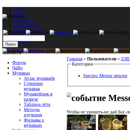
Форум
ЧаВо
Муравьи
Библиотека
Муравьи дома
Мастерская
Каталог
antclub.ru
Главная
»
Пользователи
»
ZJI
Форум
Категории
ЧаВо
Муравьи
Species: Messor structor
Атлас муравьёв
Строение
муравья
Муравейник в
Messo
разрезе
Таблица лёта
Методы
Чтобы не уронить-не дай Бог-л
изучения
Фильмы о
муравьях