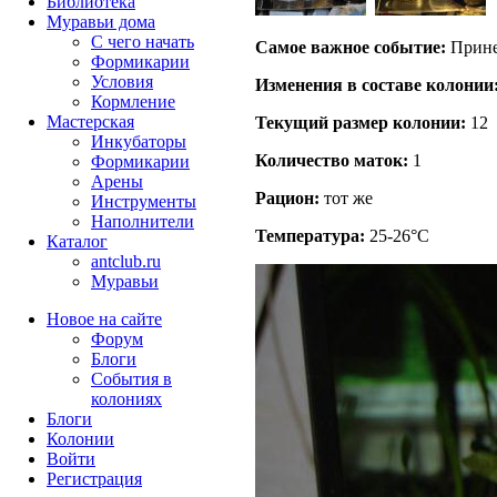
Библиотека
Муравьи дома
С чего начать
Самое важное событие:
Прине
Формикарии
Условия
Изменения в составе кoлонии
Кормление
Мастерская
Текущий размер кoлонии:
12
Инкубаторы
Количество маток:
1
Формикарии
Арены
Рацион:
тот же
Инструменты
Наполнители
Температура:
25-26°C
Каталог
antclub.ru
Муравьи
Новое на сайте
Форум
Блоги
События в
колониях
Блоги
Колонии
Войти
Peгиcтpaция