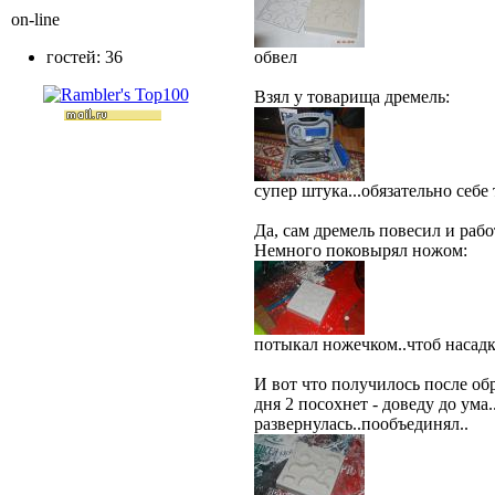
on-line
гостей: 36
обвел
Взял у товарища дремель:
супер штука...обязательно себ
Да, сам дремель повесил и рабо
Немного поковырял ножом:
потыкал ножечком..чтоб насад
И вот что получилось после об
дня 2 посохнет - доведу до ума
развернулась..пообъединял..