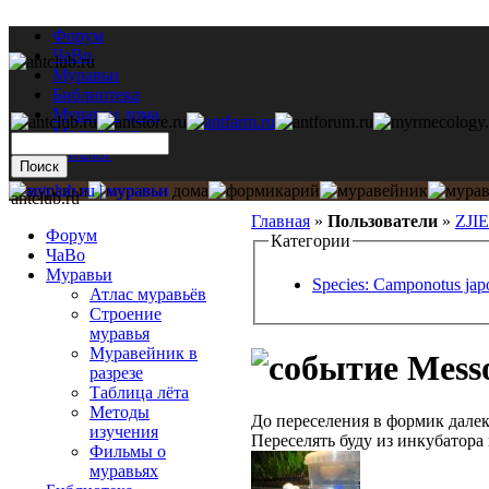
Форум
ЧаВо
Муравьи
Библиотека
Муравьи дома
Мастерская
Каталог
antclub.ru
Главная
»
Пользователи
»
ZJI
Форум
Категории
ЧаВо
Муравьи
Species: Camponotus jap
Атлас муравьёв
Строение
муравья
Муравейник в
Messo
разрезе
Таблица лёта
Методы
До переселения в формик далек
изучения
Переселять буду из инкубатора 
Фильмы о
муравьях