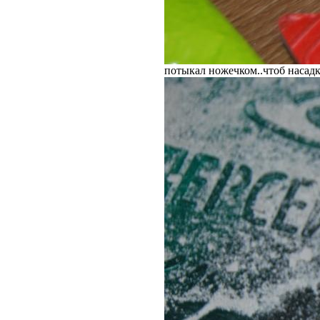
потыкал ножечком..чтоб насад