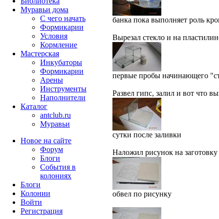
Библиотека
Муравьи дома
С чего начать
банка пока выполняет роль кр
Формикарии
Условия
Вырезал стекло и на пластилин
Кормление
Мастерская
Инкубаторы
Формикарии
первые пробы начинающего "с
Арены
Инструменты
Развел гипс, залил и вот что в
Наполнители
Каталог
antclub.ru
Муравьи
сутки после заливки
Новое на сайте
Форум
Наложил рисунок на заготовку 
Блоги
События в
колониях
Блоги
Колонии
обвел по рисунку
Войти
Peгиcтpaция