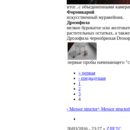
итог...с объединенными камер
Формикарий
искусственный муравейник.
Дрозофила
мелкое буроватое или желтоват
растительных остатках, а такж
Дрозофила чернобрюхая Drosophi
первые пробы начинающего "с
« первая
‹ предыдущая
1
2
3
4
‹ Messor structor
^ Messor structor
20/03/2016 - 23:27 »
ZJIETC