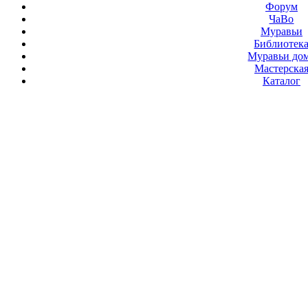
Форум
ЧаВо
Муравьи
Библиотек
Муравьи до
Мастерска
Каталог