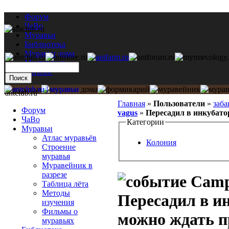
Форум
ЧаВо
Муравьи
Библиотека
Муравьи дома
Мастерская
Каталог
antclub.ru
Главная
»
Пользователи
»
заба
Форум
vagus
»
Пересадил в инкубато
ЧаВо
Категории
Муравьи
Атлас муравьёв
Колония
Строение
муравья
Муравейник в
разрезе
Campo
Таблица лёта
Методы
Пересадил в и
изучения
Фильмы о
можно ждать п
муравьях