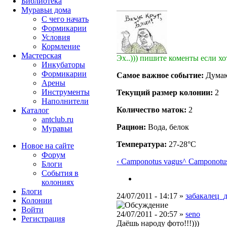
Библиотека
Муравьи дома
С чего начать
Формикарии
Условия
Кормление
Мастерская
Эх..))) пишите коменты если хо
Инкубаторы
Формикарии
Самое важное событие:
Думаю 
Арены
Инструменты
Текущий размер кoлонии:
2
Наполнители
Количество маток:
2
Каталог
antclub.ru
Рацион:
Вода, белок
Муравьи
Температура:
27-28°C
Новое на сайте
Форум
‹ Camponotus vagus
^ Camponotu
Блоги
События в
колониях
Блоги
24/07/2011 - 14:17 »
забакалец_
Колонии
Войти
24/07/2011 - 20:57 »
seno
Peгиcтpaция
Даёшь народу фото!!!)))