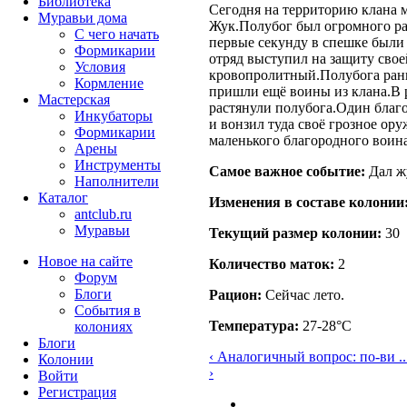
Библиотека
Сегодня на территорию клана 
Муравьи дома
Жук.Полубог был огромного раз
С чего начать
первые секунду в спешке были
Формикарии
отряд выступил на защиту свое
Условия
кровопролитный.Полубога ранил
Кормление
пришли ещё воины из клана.В
Мастерская
растянули полубога.Один благ
Инкубаторы
и вонзил туда своё грозное ор
Формикарии
маленького благородного воин
Арены
Инструменты
Самое важное событие:
Дал ж
Наполнители
Каталог
Изменения в составе кoлонии
antclub.ru
Муравьи
Текущий размер кoлонии:
30
Новое на сайте
Количество маток:
2
Форум
Блоги
Рацион:
Сейчас лето.
События в
Температура:
27-28°C
колониях
Блоги
‹ Аналогичный вопрос: по-ви ..
Колонии
›
Войти
Peгиcтpaция