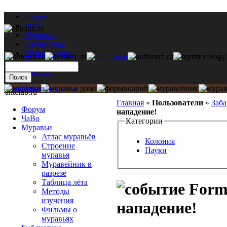
Форум
ЧаВо
Муравьи
Библиотека
Муравьи дома
Мастерская
Каталог
antclub.ru
Главная
»
Пользователи
»
Заб
Форум
нападение!
ЧаВо
Категории
Муравьи
Атлас муравьёв
Колония
Строение
Пауки
муравья
Муравейник в
разрезе
Таблица лёта
Formi
Методы
изучения
нападение!
Фильмы о
муравьях