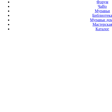
Форум
ЧаВо
Муравьи
Библиотек
Муравьи до
Мастерска
Каталог