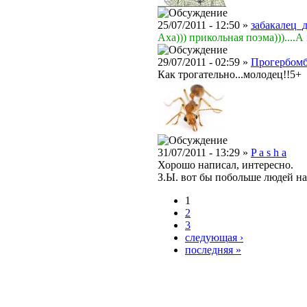
25/07/2011 - 12:50 »
забакалец_
Аха))) прикольная поэма)))....А
29/07/2011 - 02:59 »
Прогербомб
Как трогательно...молодец!!5+
31/07/2011 - 13:29 »
P a s h a
Хорошо написал, интересно.
З.Ы. вот бы побольше людей на
1
2
3
следующая ›
последняя »