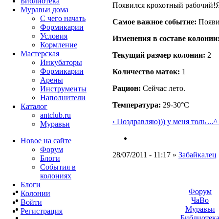
Библиотека
Появился крохотный рабочий!Я
Муравьи дома
С чего начать
Самое важное событие:
Появи
Формикарии
Условия
Изменения в составе кoлонии
Кормление
Мастерская
Текущий размер кoлонии:
2
Инкубаторы
Формикарии
Количество маток:
1
Арены
Рацион:
Сейчас лето.
Инструменты
Наполнители
Температура:
29-30°C
Каталог
antclub.ru
‹ Поздравляю))) у меня толь ...
^
Муравьи
Новое на сайте
Форум
28/07/2011 - 11:17 »
Забайкалец
Блоги
События в
колониях
Блоги
Форум
Колонии
ЧаВо
Войти
Муравьи
Peгиcтpaция
Библиотек