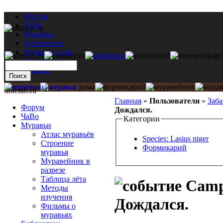
Форум
ЧаВо
Муравьи
Библиотека
Муравьи дома
Мастерская
Каталог
antclub.ru
Главная
»
Пользователи
»
Заб
Форум
Дождался.
ЧаВо
Категории
Муравьи
Атлас муравьёв
Species: Lasius niger
Строение
Формикарий
муравья
Муравейник в
разрезе
Таблица лёта
Campo
Методы
изучения
Дождался.
Фильмы о
муравьях