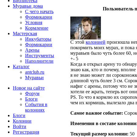
Библиотека
Муравьи дома
Пользователь п
С чего начать
Формикарии
Условия
Кормление
Мастерская
Инкубаторы
С этой
колонией
произошла неп
Формикарии
покормить моих мурах, и пока 
Арены
муравьев было чуть более 60, н
Инструменты
+- 5
Наполнители
Когда я открыл арену то обнару
Каталог
знаю как, кто и почему, вполн
antclub.ru
я не знаю может ли сороконожк
Муравьи
длинной чуть более 3 см. Соро
нафиг с арены, потому что не з
Новое на сайте
хотели ее жрать, теперь вот о
Форум
PS. То что я кормлю их сиропом
Блоги
чем их кормишь, вылезало два в
События в
колониях
Самое важное событие:
Сорок
Блоги
Колонии
Изменения в составе кoлонии
Войти
Peгиcтpaция
Текущий размер кoлонии:
50