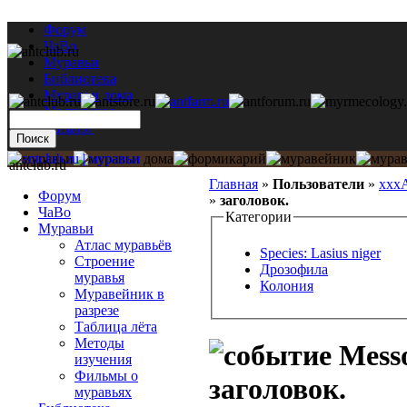
Форум
ЧаВо
Муравьи
Библиотека
Муравьи дома
Мастерская
Каталог
antclub.ru
Главная
»
Пользователи
»
xxx
Форум
»
заголовок.
ЧаВо
Категории
Муравьи
Атлас муравьёв
Species: Lasius niger
Строение
Дрозофила
муравья
Колония
Муравейник в
разрезе
Таблица лёта
Методы
Messo
изучения
Фильмы о
заголовок.
муравьях