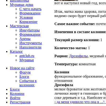
Библиотека
вот и наступил новый год, все
Муравьи дома
С чего начать
Итак, матка жива здорова, пит
Формикарии
видимо скоро будет первый раб
Условия
Кормление
Самое важное событие:
почти
Мастерская
Инкубаторы
Изменения в составе кoлонии
Формикарии
Арены
Текущий размер кoлонии:
1
Инструменты
Наполнители
Количество маток:
1
Каталог
antclub.ru
Рацион:
Дрозофилы
, медовый 
Муравьи
Температура:
комнатная
Новое на сайте
Колония
Форум
функциональное образование, 
Блоги
отношения
События в
Дрозофила
колониях
мелкое буроватое или желтоват
Блоги
личинки живут в гниющих и бр
Колонии
соке деревьев и т.д. Наиболее
Войти
‹ да меня удивило что она в ...
^ 
Peгиcтpaция