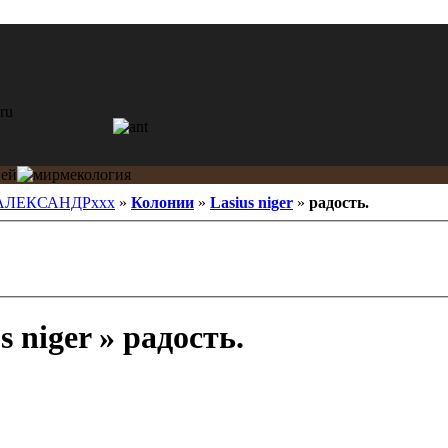
АЛЕКСАНДРxxx
»
Колонии
»
Lasius niger
»
радость.
s niger » радость.