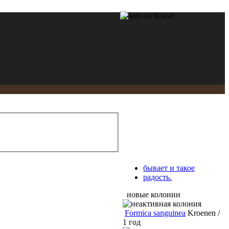
бывает и такое
радость.
новые колонии
Formica sanguinea
Kroenen /
1 год