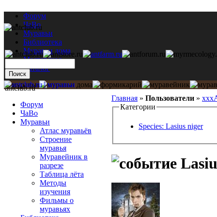
Форум
ЧаВо
Муравьи
Библиотека
Муравьи дома
Мастерская
Каталог
antclub.ru
Главная
»
Пользователи
»
xxx
Форум
Категории
ЧаВо
Муравьи
Species: Lasius niger
Атлас муравьёв
Строение
муравья
Муравейник в
Lasiu
разрезе
Таблица лёта
Методы
изучения
Фильмы о
муравьях