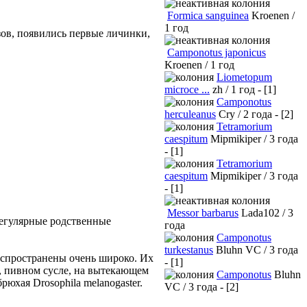
Formica sanguinea
Kroenen /
1 год
зов, появились первые личинки,
Camponotus japonicus
Kroenen / 1 год
Liometopum
microce ...
zh / 1 год - [1]
Camponotus
herculeanus
Cry / 2 года - [2]
Tetramorium
caespitum
Mipmikiper / 3 года
- [1]
Tetramorium
caespitum
Mipmikiper / 3 года
- [1]
Messor barbarus
Lada102 / 3
регулярные родственные
года
Camponotus
turkestanus
Bluhn VC / 3 года
Распространены очень широко. Их
- [1]
, пивном сусле, на вытекающем
Camponotus
Bluhn
юхая Drosophila melanogaster.
VC / 3 года - [2]