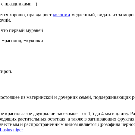
х с праздниками =)
ается хорошо, правда рост
колонии
медленный, видать из за моро
очий.
 что первый муравей
:
+расплод, +куколки
сироп.
состоящее из материнской и дочерних семей, поддерживающих 
ое красноглазое двукрылое насекомое – от 1,5 до 4 мм в длину. 
одящих растительных остатках, а также в загнивающих фруктах
 известным и распространенным видом является Дрозофила чернобр
Lasius niger