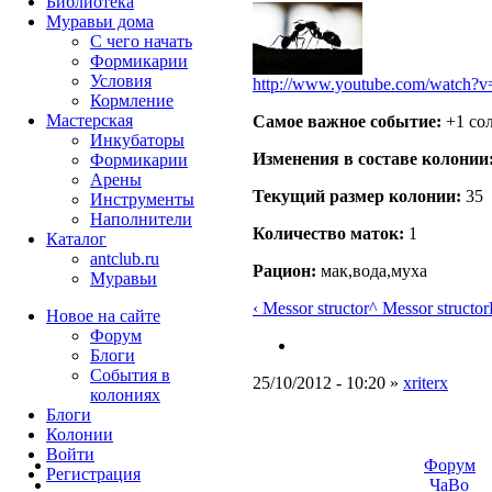
Библиотека
Муравьи дома
С чего начать
Формикарии
Условия
http://www.youtube.com/watc
Кормление
Мастерская
Самое важное событие:
+1 сол
Инкубаторы
Изменения в составе кoлонии
Формикарии
Арены
Текущий размер кoлонии:
35
Инструменты
Наполнители
Количество маток:
1
Каталог
antclub.ru
Рацион:
мак,вода,муха
Муравьи
‹ Messor structor
^ Messor structor
Новое на сайте
Форум
Блоги
События в
25/10/2012 - 10:20 »
xriterx
колониях
Блоги
Колонии
Войти
Форум
Peгиcтpaция
ЧаВо