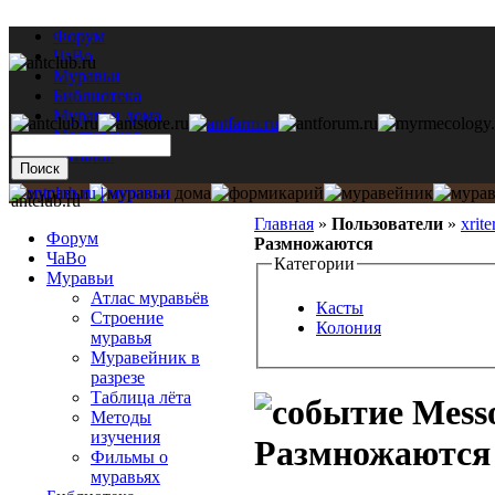
Форум
ЧаВо
Муравьи
Библиотека
Муравьи дома
Мастерская
Каталог
antclub.ru
Главная
»
Пользователи
»
xrite
Форум
Размножаются
ЧаВо
Категории
Муравьи
Атлас муравьёв
Касты
Строение
Колония
муравья
Муравейник в
разрезе
Таблица лёта
Messo
Методы
изучения
Размножаются
Фильмы о
муравьях