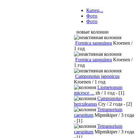
Капец...
Фото
Фото
новые колонии
Formica sanguinea
Kroenen /
1 год
Formica sanguinea
Kroenen /
1 год
Camponotus japonicus
Kroenen / 1 год
Liometopum
microce ...
zh / 1 год - [1]
Camponotus
herculeanus
Cry / 2 года - [2]
Tetramorium
caespitum
Mipmikiper / 3 года
- [1]
Tetramorium
caespitum
Mipmikiper / 3 года
- [1]