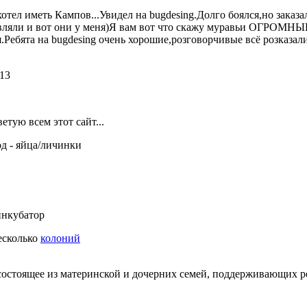
отел иметь Кампов...Увидел на bugdesing.Долго боялся,но заказ
вляли и вот они у меня)Я вам вот что скажу муравьи ОГРОМН
.Ребята на bugdesing очень хорошие,розговорчивые всё розказал
13
етую всем этот сайт...
од - яйца/личинки
нкубатор
несколько
колоний
состоящее из материнской и дочерних семей, поддерживающих 