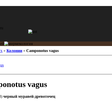
rx
»
Колонии
»
Camponotus vagus
gus
onotus vagus
3)
черный муравей-древоточец