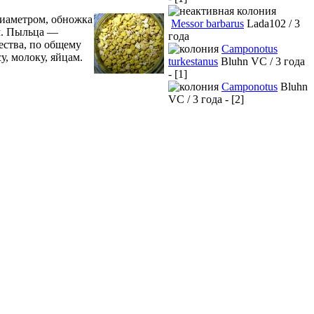
диаметром, обножка
Messor barbarus
Lada102 / 3
ом. Пыльца —
года
ества, по общему
Camponotus
, молоку, яйцам.
turkestanus
Bluhn VC / 3 года
- [1]
Camponotus
Bluhn
VC / 3 года - [2]