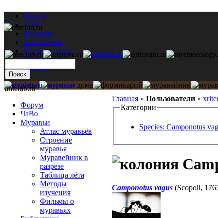
Форум
ЧаВо
Муравьи
Библиотека
Муравьи дома
Мастерская
Каталог
antclub.ru
Главная
»
Пользователи
»
xrite
Форум
Категории
ЧаВо
Муравьи
Species: Camponotus va
Атлас муравьёв
Строение
муравья
Муравейник в
Camp
разрезе
Таблица лёта
Методы
Camponotus vagus
(Scopoli, 176
изучения
Фильмы о
муравьях