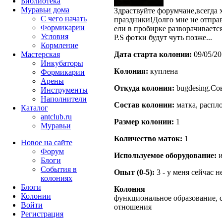
Библиотека
Муравьи дома
Здраствуйте форумчане,всегда х
С чего начать
праздники!Долго мне не отпра
Формикарии
ели в пробирке разворачивается
Условия
P.S фотки будут чуть позже...
Кормление
Мастерская
Дата старта кoлонии:
09/05/20
Инкубаторы
Кoлония:
куплена
Формикарии
Арены
Откуда кoлония:
bugdesing.Сов
Инструменты
Наполнители
Состав кoлонии:
матка, распл
Каталог
antclub.ru
Размер кoлонии:
1
Муравьи
Количество маток:
1
Новое на сайте
Форум
Используемое оборудование:
и
Блоги
События в
Опыт (0-5):
3 - у меня сейчас 
колониях
Блоги
Колония
Колонии
функциональное образование, 
Войти
отношения
Peгиcтpaция