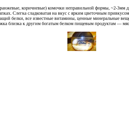
оранжевые, коричневые) комочки неправильной формы, ~2-3мм 
лапках. Слегка сладковатая на вкус с ярким цветочным привкус
ащий белки, все известные витамины, ценные минеральные вещ
жка близка к другим богатым белком пищевым продуктам — мясу