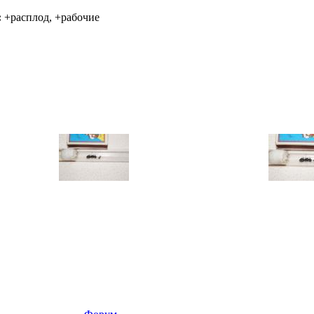
:
+расплод, +рабочие