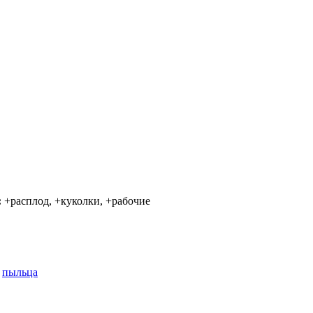
:
+расплод, +куколки, +рабочие
,
пыльца