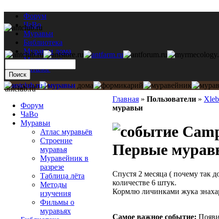
Форум
ЧаВо
Муравьи
Библиотека
Муравьи дома
Мастерская
Каталог
antclub.ru
Главная
»
Пользователи
»
Xleb
Форум
муравьи
ЧаВо
Муравьи
Campo
Атлас муравьёв
Строение
Первые мурав
муравья
Муравейник в
разрезе
Спустя 2 месяца ( почему так д
Таблица лёта
количестве 6 штук.
Методы
Кормлю личинками жука знахар
изучения
Фильмы о
муравьях
Самое важное событие:
Появи