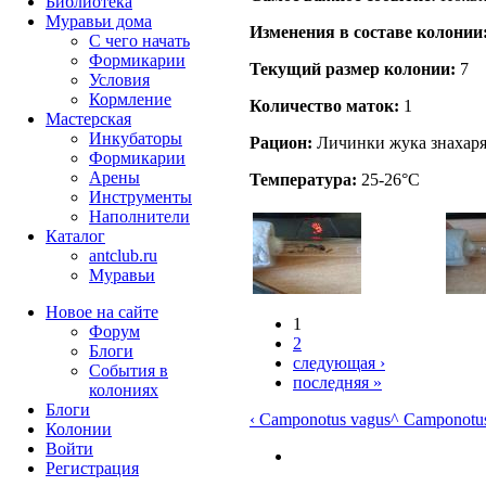
Библиотека
Муравьи дома
Изменения в составе кoлонии
С чего начать
Формикарии
Текущий размер кoлонии:
7
Условия
Кормление
Количество маток:
1
Мастерская
Инкубаторы
Рацион:
Личинки жука знахаря
Формикарии
Арены
Температура:
25-26°C
Инструменты
Наполнители
Каталог
antclub.ru
Муравьи
Новое на сайте
1
Форум
2
Блоги
следующая ›
События в
последняя »
колониях
Блоги
‹ Camponotus vagus
^ Camponotu
Колонии
Войти
Peгиcтpaция