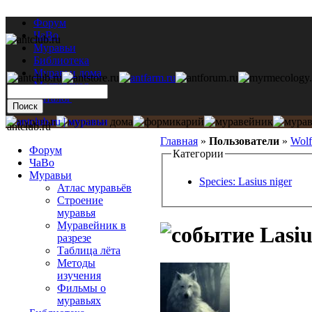
Форум
ЧаВо
Муравьи
Библиотека
Муравьи дома
Мастерская
Каталог
antclub.ru
Главная
»
Пользователи
»
Wol
Форум
Категории
ЧаВо
Муравьи
Species: Lasius niger
Атлас муравьёв
Строение
муравья
Муравейник в
Lasiu
разрезе
Таблица лёта
Методы
изучения
Фильмы о
муравьях