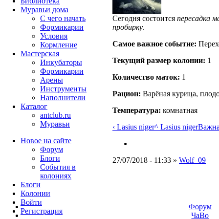
Библиотека
Муравьи дома
С чего начать
Сегодня состоится
пересадка м
Формикарии
пробирку
.
Условия
Самое важное событие:
Перехо
Кормление
Мастерская
Текущий размер кoлонии:
1
Инкубаторы
Формикарии
Количество маток:
1
Арены
Инструменты
Рацион:
Варёная курица, плод
Наполнители
Каталог
Температура:
комнатная
antclub.ru
Муравьи
‹ Lasius niger
^ Lasius niger
Важна
Новое на сайте
Форум
Блоги
27/07/2018 - 11:33 »
Wolf_09
События в
колониях
Блоги
Колонии
Войти
Форум
Peгиcтpaция
ЧаВо