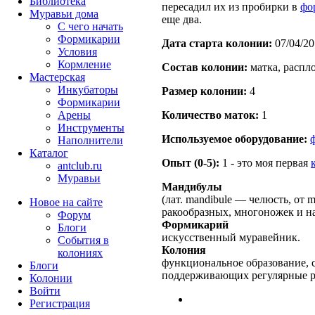
Библиотека
пересадил их из пробирки в
фо
Муравьи дома
еще два.
С чего начать
Формикарии
Дата старта кoлонии:
07/04/20
Условия
Кормление
Состав кoлонии:
матка, распло
Мастерская
Инкубаторы
Размер кoлонии:
4
Формикарии
Арены
Количество маток:
1
Инструменты
Используемое оборудование:
Наполнители
Каталог
Опыт (0-5):
1 - это моя первая
antclub.ru
Муравьи
Мандибулы
(лат. mandibule — челюсть, от 
Новое на сайте
ракообразных, многоножек и н
Форум
Формикарий
Блоги
искусственный муравейник.
События в
Колония
колониях
функциональное образование, с
Блоги
поддерживающих регулярные 
Колонии
Войти
Peгиcтpaция