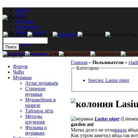
Форум
ЧаВо
Муравьи
Библиотека
Муравьи дома
Мастерская
Каталог
antclub.ru
Главная
»
Пользователи
»
vlad
Форум
Категории
ЧаВо
Муравьи
Species: Lasius niger
Атлас муравьёв
Строение
муравья
Муравейник в
Lasiu
разрезе
Таблица лёта
Методы
Lasius niger
(Linnaeu
изучения
garden ant
Фильмы о
Матка долго не отла
жвала
яйца.
муравьях
Как утром заметил яйца.так во