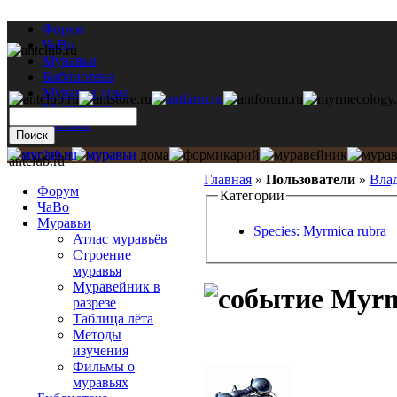
Форум
ЧаВо
Муравьи
Библиотека
Муравьи дома
Мастерская
Каталог
antclub.ru
Главная
»
Пользователи
»
Вла
Форум
Категории
ЧаВо
Муравьи
Species: Myrmica rubra
Атлас муравьёв
Строение
муравья
Муравейник в
Myrmi
разрезе
Таблица лёта
Методы
изучения
Фильмы о
муравьях