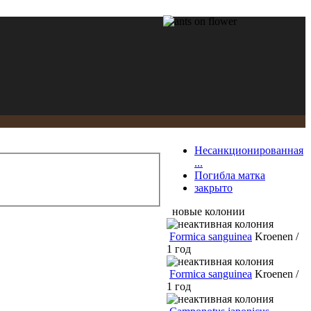
Несанкционированная
...
Погибла матка
закрыто
новые колонии
Formica sanguinea
Kroenen /
1 год
Formica sanguinea
Kroenen /
1 год