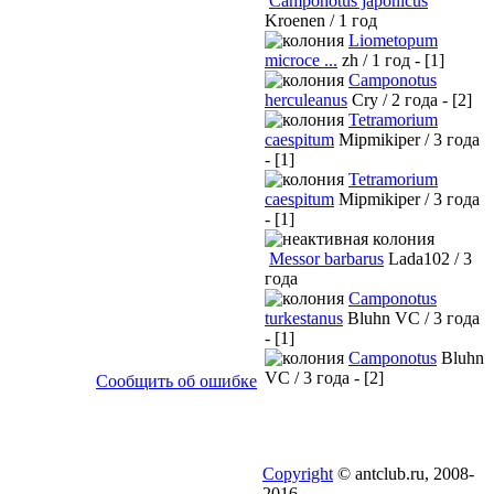
Camponotus japonicus
Kroenen / 1 год
Liometopum
microce ...
zh / 1 год - [1]
Camponotus
herculeanus
Cry / 2 года - [2]
Tetramorium
caespitum
Mipmikiper / 3 года
- [1]
Tetramorium
caespitum
Mipmikiper / 3 года
- [1]
Messor barbarus
Lada102 / 3
года
Camponotus
turkestanus
Bluhn VC / 3 года
- [1]
Camponotus
Bluhn
VC / 3 года - [2]
Сообщить об ошибке
Copyright
© antclub.ru, 2008-
2016.