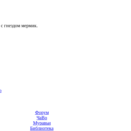
 с гнездом мермик.
р
Форум
ЧаВо
Муравьи
Библиотека