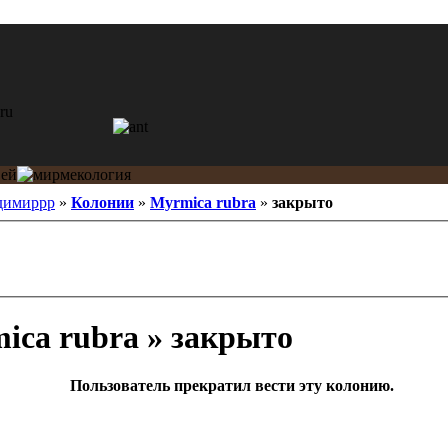
димиррр
»
Колонии
»
Myrmica rubra
»
закрыто
ca rubra » закрыто
Пользователь прекратил вести эту колонию.