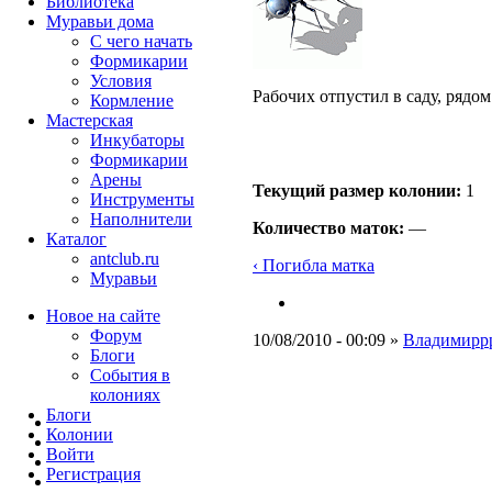
Библиотека
Муравьи дома
С чего начать
Формикарии
Условия
Рабочих отпустил в саду, рядом
Кормление
Мастерская
Инкубаторы
Формикарии
Арены
Текущий размер кoлонии:
1
Инструменты
Наполнители
Количество маток:
—
Каталог
antclub.ru
‹ Погибла матка
Муравьи
Новое на сайте
Форум
10/08/2010 - 00:09 »
Владимирр
Блоги
События в
колониях
Блоги
Колонии
Войти
Peгиcтpaция