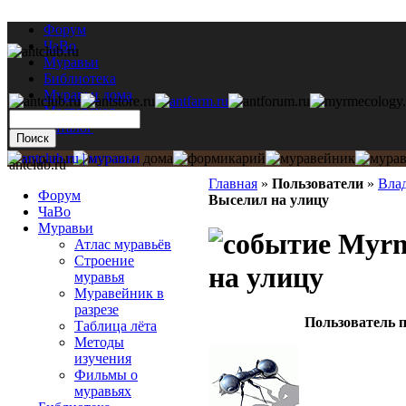
Форум
ЧаВо
Муравьи
Библиотека
Муравьи дома
Мастерская
Каталог
antclub.ru
Главная
»
Пользователи
»
Вла
Форум
Выселил на улицу
ЧаВо
Муравьи
Myrm
Атлас муравьёв
Строение
на улицу
муравья
Муравейник в
разрезе
Пользователь п
Таблица лёта
Методы
изучения
Фильмы о
муравьях