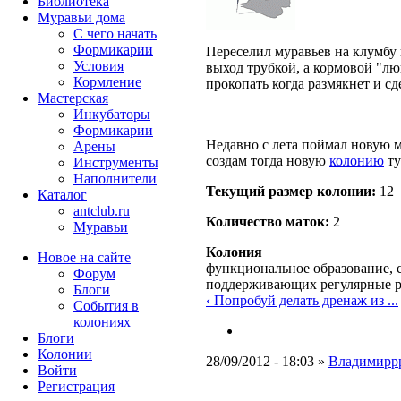
Библиотека
Муравьи дома
С чего начать
Формикарии
Переселил муравьев на клумбу в
Условия
выход трубкой, а кормовой "люк
Кормление
прокопать когда размякнет и сд
Мастерская
Инкубаторы
Формикарии
Недавно с лета поймал новую м
Арены
создам тогда новую
колонию
ту
Инструменты
Наполнители
Текущий размер кoлонии:
12
Каталог
antclub.ru
Количество маток:
2
Муравьи
Колония
Новое на сайте
функциональное образование, с
Форум
поддерживающих регулярные 
Блоги
‹ Попробуй делать дренаж из ...
События в
колониях
Блоги
Колонии
28/09/2012 - 18:03 »
Владимирр
Войти
Peгиcтpaция