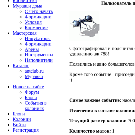
Библиотека
Пользователь п
Муравьи дома
С чего начать
Формикарии
Условия
Кормление
Мастерская
Инкубаторы
Формикарии
Сфотографировал и подсчитал с
Арены
удивлению аж 788!
Инструменты
Наполнители
Появились и явно большеголов
Каталог
antclub.ru
Кроме того событие - присоеди
Муравьи
:)
Новое на сайте
Форум
Блоги
Самое важное событие:
населе
События в
колониях
Изменения в составе кoлонии
Блоги
Колонии
Текущий размер кoлонии:
700
Войти
Peгиcтpaция
Количество маток:
1