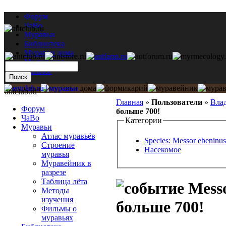
Форум
ЧаВо
Муравьи
Библиотека
Муравьи дома
Мастерская
Каталог
antclub.ru
Главная
»
Пользователи
»
Вла
Форум
больше 700!
ЧаВо
Категории
Муравьи
Атлас муравьёв
Species: Messor ebeninus
Строение
Насекомое
муравья
Муравейник в
разрезе
Таблица лёта
Messo
Методы
изучения
больше 700!
Фильмы о
муравьях