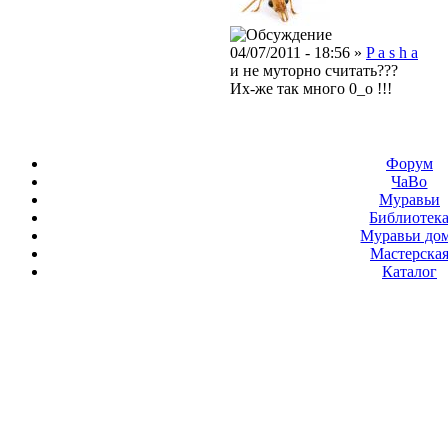
04/07/2011 - 18:56 »
P a s h a
и не муторно считать???
Их-же так много 0_о !!!
Форум
ЧаВо
Муравьи
Библиотек
Муравьи до
Мастерска
Каталог