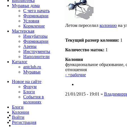
Библиотека
Муравьи дома
С чего начать
Формикарии
Условия
Летом переселил
колонию
на у
Кормление
Мастерская
Инкубаторы
Текущий размер кoлонии:
1
Формикарии
Арены
Количество маток:
1
Инструменты
Наполнители
Колония
Каталог
функциональное образование, 
antclub.ru
отношения
Муравьи
‹ +рабочие
Новое на сайте
Форум
Блоги
21/01/2015 - 19:01 »
Владимирр
События в
колониях
Блоги
Колонии
Войти
Peгиcтpaция