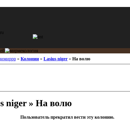
димиррр
»
Колонии
»
Lasius niger
»
На волю
s niger » На волю
Пользователь прекратил вести эту колонию.