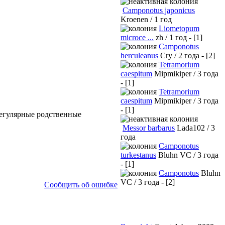
Camponotus japonicus
Kroenen / 1 год
Liometopum
microce ...
zh / 1 год - [1]
Camponotus
herculeanus
Cry / 2 года - [2]
Tetramorium
caespitum
Mipmikiper / 3 года
- [1]
Tetramorium
caespitum
Mipmikiper / 3 года
- [1]
регулярные родственные
Messor barbarus
Lada102 / 3
года
Camponotus
turkestanus
Bluhn VC / 3 года
- [1]
Camponotus
Bluhn
VC / 3 года - [2]
Сообщить об ошибке