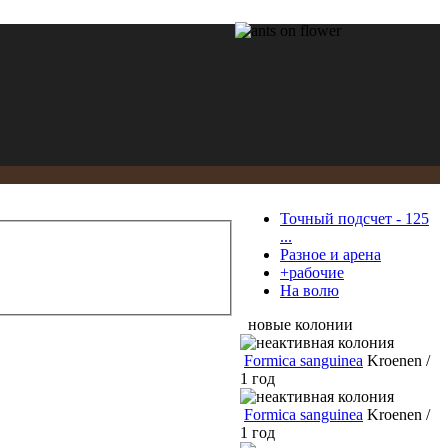
Точный подсчет - 125
...
Разное и арена
+рабочие
На волю
новые колонии
Formica sanguinea
Kroenen /
1 год
Formica sanguinea
Kroenen /
1 год