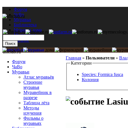
Форум
ЧаВо
Муравьи
Библиотека
Муравьи дома
Мастерская
Каталог
antclub.ru
Главная
»
Пользователи
»
Вла
Форум
Категории
ЧаВо
Муравьи
Species: Formica fusca
Атлас муравьёв
Колония
Строение
муравья
Муравейник в
разрезе
Lasiu
Таблица лёта
Методы
изучения
Фильмы о
муравьях