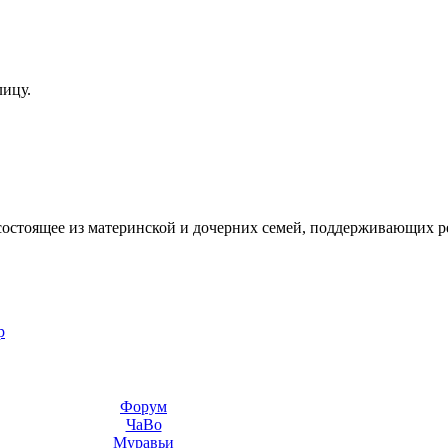
лицу.
состоящее из материнской и дочерних семей, поддерживающих 
р
Форум
ЧаВо
Муравьи