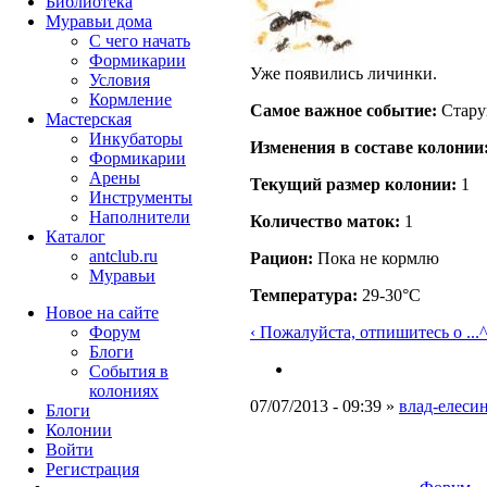
Библиотека
Муравьи дома
С чего начать
Формикарии
Уже появились личинки.
Условия
Кормление
Самое важное событие:
Стару
Мастерская
Инкубаторы
Изменения в составе кoлонии
Формикарии
Арены
Текущий размер кoлонии:
1
Инструменты
Наполнители
Количество маток:
1
Каталог
antclub.ru
Рацион:
Пока не кормлю
Муравьи
Температура:
29-30°C
Новое на сайте
Форум
‹ Пожалуйста, отпишитесь о ...
^
Блоги
События в
колониях
07/07/2013 - 09:39 »
влад-елесин
Блоги
Колонии
Войти
Peгиcтpaция