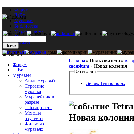
Форум
ЧаВо
Муравьи
Библиотека
Муравьи дома
Мастерская
Каталог
antclub.ru
Главная
»
Пользователи
»
влад
Форум
caespitum
»
Новая колония
ЧаВо
Категории
Муравьи
Атлас муравьёв
Genus: Temnothorax
Строение
муравья
Муравейник в
разрезе
Tetra
Таблица лёта
Методы
Новая колони
изучения
Фильмы о
муравьях