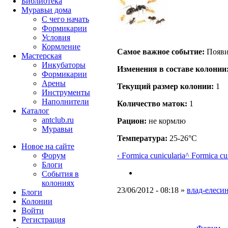
Библиотека
Муравьи дома
С чего начать
Формикарии
Условия
Кормление
Самое важное событие:
Появил
Мастерская
Инкубаторы
Изменения в составе кoлонии
Формикарии
Арены
Текущий размер кoлонии:
1
Инструменты
Наполнители
Количество маток:
1
Каталог
antclub.ru
Рацион:
не кормлю
Муравьи
Температура:
25-26°C
Новое на сайте
Форум
‹ Formica cunicularia
^ Formica cu
Блоги
События в
колониях
23/06/2012 - 08:18 »
влад-елесин
Блоги
Колонии
Войти
Peгиcтpaция