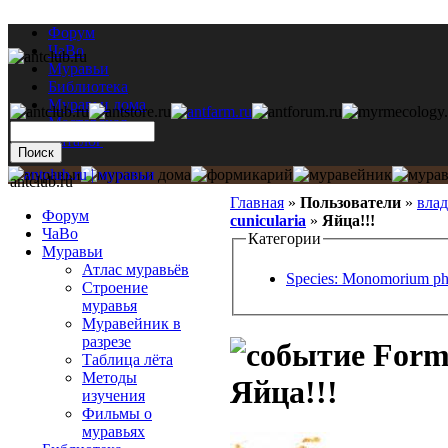
Форум
ЧаВо
Муравьи
Библиотека
Муравьи дома
Мастерская
Каталог
antclub.ru
Главная
»
Пользователи
»
влад
Форум
cunicularia
»
Яйца!!!
ЧаВо
Категории
Муравьи
Атлас муравьёв
Species: Monomorium ph
Строение
муравья
Муравейник в
разрезе
Formi
Таблица лёта
Методы
Яйца!!!
изучения
Фильмы о
муравьях